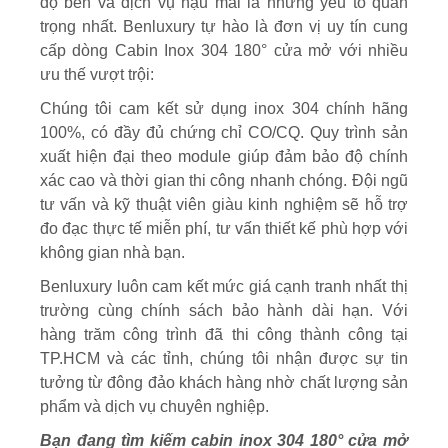
độ bền và dịch vụ hậu mãi là những yếu tố quan
trọng nhất. Benluxury tự hào là đơn vị uy tín cung
cấp dòng Cabin Inox 304 180° cửa mở với nhiều
ưu thế vượt trội:
Chúng tôi cam kết sử dụng inox 304 chính hãng
100%, có đầy đủ chứng chỉ CO/CQ. Quy trình sản
xuất hiện đại theo module giúp đảm bảo độ chính
xác cao và thời gian thi công nhanh chóng. Đội ngũ
tư vấn và kỹ thuật viên giàu kinh nghiệm sẽ hỗ trợ
đo đạc thực tế miễn phí, tư vấn thiết kế phù hợp với
không gian nhà bạn.
Benluxury luôn cam kết mức giá cạnh tranh nhất thị
trường cùng chính sách bảo hành dài hạn. Với
hàng trăm công trình đã thi công thành công tại
TP.HCM và các tỉnh, chúng tôi nhận được sự tin
tưởng từ đông đảo khách hàng nhờ chất lượng sản
phẩm và dịch vụ chuyên nghiệp.
Bạn đang tìm kiếm cabin inox 304 180° cửa mở