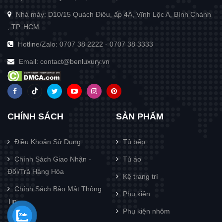
Nhà máy: D10/15 Quách Điêu, ấp 4A, Vĩnh Lộc A, Bình Chánh
, TP. HCM
Hotline/Zalo:
0707 38 2222
-
0707 38 3333
Email:
contact@benluxury.vn
CHÍNH SÁCH
SẢN PHẨM
Điều Khoản Sử Dụng
Tủ bếp
Chính Sách Giao Nhận -
Tủ áo
Đổi/Trả Hàng Hóa
Kệ trang trí
Chính Sách Bảo Mật Thông
Phụ kiện
Tin
Phụ kiện nhôm