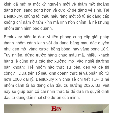
kính đã mở ra một kỷ nguyên mới về thẩm mỹ: thoáng
đãng hơn, sang trọng hơn và cực kỳ dễ dàng vệ sinh. Tại
Benluxury, chúng tôi thấu hiểu rằng một bộ tủ áo đẳng cấp
không chỉ nằm ở tấm kính mà linh hồn chính là hệ khung
nhôm định hình bao quanh.
Benluxury hiện là đơn vị tiên phong cung cấp giải pháp
thanh nhôm cánh kính với đa dạng bảng màu độc quyền
như đen mờ, vàng xước, hồng bóng, hay vàng bóng 18K.
Tuy nhiên, đứng trước hàng chục mẫu mã, nhiều khách
hàng lẻ cũng như các thợ xưởng mới vào nghề thường
băn khoăn: "Hệ nhôm nào thực sự bền, đẹp và dễ thi
công?". Dựa trên số liệu kinh doanh thực tế và phản hồi từ
hơn 1000 đại lý, Benluxury xin chia sẻ chi tiết TOP 3 hệ
nhôm cánh tủ áo đang dẫn đầu xu hướng 2026. Bài viết
này sẽ giúp bạn có cái nhìn thực tế để đưa ra quyết định
đầu tư đúng đắn nhất cho dự án của mình.