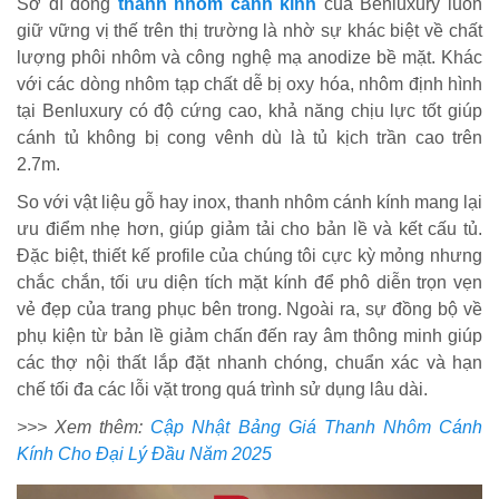
Sở dĩ dòng
thanh nhôm cánh kính
của Benluxury luôn
giữ vững vị thế trên thị trường là nhờ sự khác biệt về chất
lượng phôi nhôm và công nghệ mạ anodize bề mặt. Khác
với các dòng nhôm tạp chất dễ bị oxy hóa, nhôm định hình
tại Benluxury có độ cứng cao, khả năng chịu lực tốt giúp
cánh tủ không bị cong vênh dù là tủ kịch trần cao trên
2.7m.
So với vật liệu gỗ hay inox, thanh nhôm cánh kính mang lại
ưu điểm nhẹ hơn, giúp giảm tải cho bản lề và kết cấu tủ.
Đặc biệt, thiết kế profile của chúng tôi cực kỳ mỏng nhưng
chắc chắn, tối ưu diện tích mặt kính để phô diễn trọn vẹn
vẻ đẹp của trang phục bên trong. Ngoài ra, sự đồng bộ về
phụ kiện từ bản lề giảm chấn đến ray âm thông minh giúp
các thợ nội thất lắp đặt nhanh chóng, chuẩn xác và hạn
chế tối đa các lỗi vặt trong quá trình sử dụng lâu dài.
>>> Xem thêm:
Cập Nhật Bảng Giá Thanh Nhôm Cánh
Kính Cho Đại Lý Đầu Năm 2025