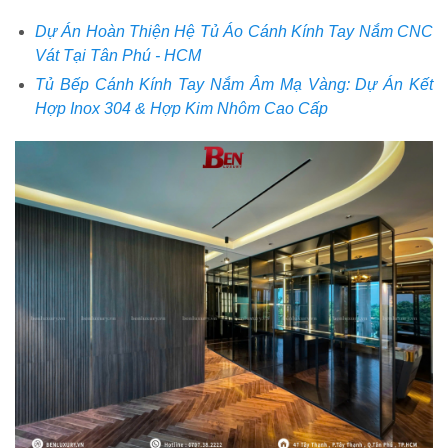
Dự Án Hoàn Thiện Hệ Tủ Áo Cánh Kính Tay Nắm CNC
Vát Tại Tân Phú - HCM
Tủ Bếp Cánh Kính Tay Nắm Âm Mạ Vàng: Dự Án Kết
Hợp Inox 304 & Hợp Kim Nhôm Cao Cấp