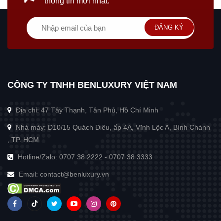
thông tin mới nhất.
ĐĂNG KÝ
CÔNG TY TNHH BENLUXURY VIỆT NAM
Địa chỉ: 47 Tây Thạnh, Tân Phú, Hồ Chí Minh
Nhà máy: D10/15 Quách Điêu, ấp 4A, Vĩnh Lộc A, Bình Chánh
, TP. HCM
Hotline/Zalo:
0707 38 2222
-
0707 38 3333
Email:
contact@benluxury.vn