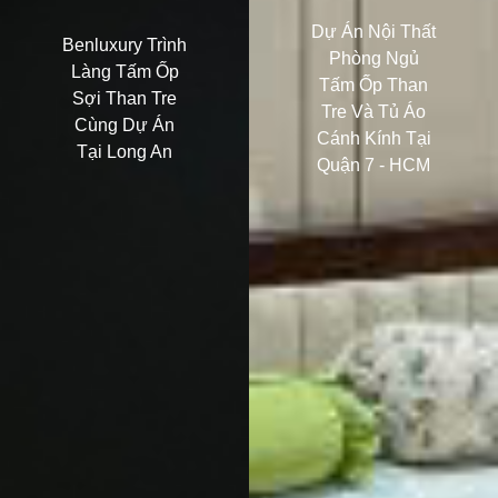
Dự Án Nội Thất
Benluxury Trình
Phòng Ngủ
Làng Tấm Ốp
Tấm Ốp Than
Sợi Than Tre
Tre Và Tủ Áo
Cùng Dự Án
Cánh Kính Tại
Tại Long An
Quận 7 - HCM