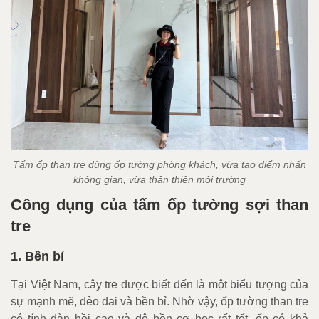
Tấm ốp than tre dùng ốp tường phòng khách, vừa tạo điểm nhấn
không gian, vừa thân thiện môi trường
Công dụng của tấm ốp tường sợi than
tre
1. Bền bỉ
Tại Việt Nam, cây tre được biết đến là một biểu tượng của
sự mạnh mẽ, dẻo dai và bền bỉ. Nhờ vậy, ốp tường than tre
có tính đàn hồi cao và độ bền cơ học rất tốt, ốp có khả