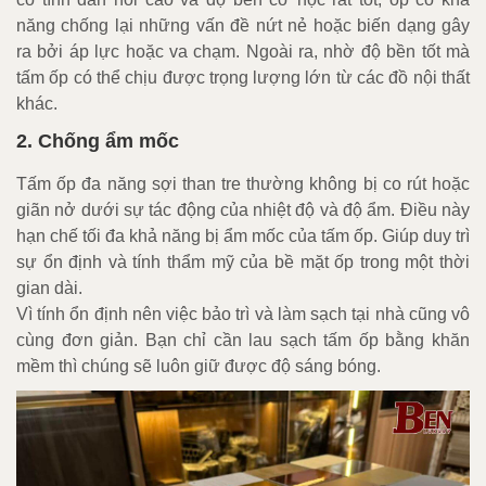
năng chống lại những vấn đề nứt nẻ hoặc biến dạng gây
ra bởi áp lực hoặc va chạm. Ngoài ra, nhờ độ bền tốt mà
tấm ốp có thể chịu được trọng lượng lớn từ các đồ nội thất
khác.
2. Chống ẩm mốc
Tấm ốp đa năng sợi than tre thường không bị co rút hoặc
giãn nở dưới sự tác động của nhiệt độ và độ ẩm. Điều này
hạn chế tối đa khả năng bị ẩm mốc của tấm ốp. Giúp duy trì
sự ổn định và tính thẩm mỹ của bề mặt ốp trong một thời
gian dài.
Vì tính ổn định nên việc bảo trì và làm sạch tại nhà cũng vô
cùng đơn giản. Bạn chỉ cần lau sạch tấm ốp bằng khăn
mềm thì chúng sẽ luôn giữ được độ sáng bóng.