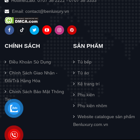
Hotline/Zalo:
0707 38 2222
-
0707 38 3333
Email:
contact@benluxury.vn
CHÍNH SÁCH
SẢN PHẨM
Điều Khoản Sử Dụng
Tủ bếp
Chính Sách Giao Nhận -
Tủ áo
Đổi/Trả Hàng Hóa
Kệ trang trí
Chính Sách Bảo Mật Thông
Phụ kiện
Tin
Phụ kiện nhôm
Website catalogue sản phẩm
Benluxury.com.vn