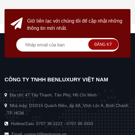
Giữ liên lạc với chúng tôi
để cập nhật những
thông tin mới nhất.
ĐĂNG KÝ
CÔNG TY TNHH BENLUXURY VIỆT NAM
Địa chỉ: 47 Tây Thạnh, Tân Phú, Hồ Chí Minh
Nhà máy: D10/15 Quách Điêu, ấp 4A, Vĩnh Lộc A, Bình Chánh
, TP. HCM
Hotline/Zalo:
0707 38 2222
-
0707 38 3333
Email:
contact@benluxury.vn