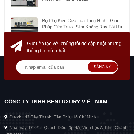
Bộ Phụ Kiện Cửa Lùa Tàng Hình - Giải
Pháp Cửa Trượt Slim Không Ray Tối Ưu
Giữ liên lạc với chúng tôi
để cập nhật những
thông tin mới nhất.
ĐĂNG KÝ
CÔNG TY TNHH BENLUXURY VIỆT NAM
Địa chỉ: 47 Tây Thạnh, Tân Phú, Hồ Chí Minh
Nhà máy: D10/15 Quách Điêu, ấp 4A, Vĩnh Lộc A, Bình Chánh