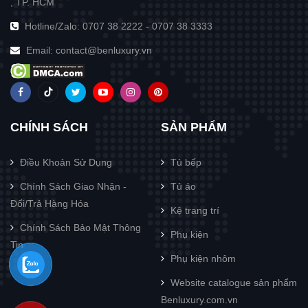
, TP. HCM
Hotline/Zalo:
0707 38 2222
-
0707 38 3333
Email:
contact@benluxury.vn
CHÍNH SÁCH
SẢN PHẨM
Điều Khoản Sử Dụng
Tủ bếp
Chính Sách Giao Nhận -
Tủ áo
Đổi/Trả Hàng Hóa
Kệ trang trí
Chính Sách Bảo Mật Thông
Phụ kiện
Tin
Phụ kiện nhôm
Website catalogue sản phẩm
Benluxury.com.vn