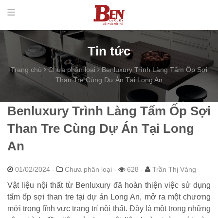
Tin tức
Trang chủ
Chưa phân loại
Benluxury Trình Làng Tấm Ốp Sợi
Than Tre Cùng Dự Án Tại Long An
Benluxury Trình Làng Tấm Ốp Sợi
Than Tre Cùng Dự Án Tại Long
An
01/02/2024
-
Chưa phân loại -
628 -
Trần Thị Vàng
Vật liệu nội thất từ Benluxury đã hoàn thiện việc sử dụng
tấm ốp sợi than tre tại dự án Long An, mở ra một chương
mới trong lĩnh vực trang trí nội thất. Đây là một trong những