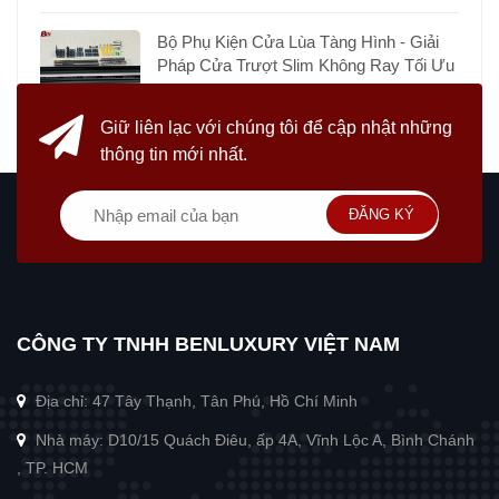
Bộ Phụ Kiện Cửa Lùa Tàng Hình - Giải
Pháp Cửa Trượt Slim Không Ray Tối Ưu
Giữ liên lạc với chúng tôi
để cập nhật những
thông tin mới nhất.
ĐĂNG KÝ
CÔNG TY TNHH BENLUXURY VIỆT NAM
Địa chỉ: 47 Tây Thạnh, Tân Phú, Hồ Chí Minh
Nhà máy: D10/15 Quách Điêu, ấp 4A, Vĩnh Lộc A, Bình Chánh
, TP. HCM