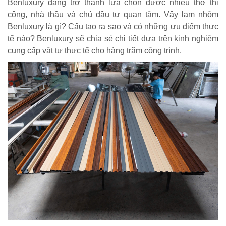
Benluxury đang trở thành lựa chọn được nhiều thợ thi
công, nhà thầu và chủ đầu tư quan tâm. Vậy lam nhôm
Benluxury là gì? Cấu tạo ra sao và có những ưu điểm thực
tế nào? Benluxury sẽ chia sẻ chi tiết dựa trên kinh nghiệm
cung cấp vật tư thực tế cho hàng trăm công trình.