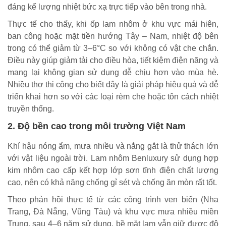
đáng kể lượng nhiệt bức xạ trực tiếp vào bên trong nhà.
Thực tế cho thấy, khi ốp lam nhôm ở khu vực mái hiên,
ban công hoặc mặt tiền hướng Tây – Nam, nhiệt độ bên
trong có thể giảm từ 3–6°C so với không có vật che chắn.
Điều này giúp giảm tải cho điều hòa, tiết kiệm điện năng và
mang lại không gian sử dụng dễ chịu hơn vào mùa hè.
Nhiều thợ thi công cho biết đây là giải pháp hiệu quả và dễ
triển khai hơn so với các loại rèm che hoặc tôn cách nhiệt
truyền thống.
2. Độ bền cao trong môi trường Việt Nam
Khí hậu nóng ẩm, mưa nhiều và nắng gắt là thử thách lớn
với vật liệu ngoài trời. Lam nhôm Benluxury sử dụng hợp
kim nhôm cao cấp kết hợp lớp sơn tĩnh điện chất lượng
cao, nên có khả năng chống gỉ sét và chống ăn mòn rất tốt.
Theo phản hồi thực tế từ các công trình ven biển (Nha
Trang, Đà Nẵng, Vũng Tàu) và khu vực mưa nhiều miền
Trung, sau 4–6 năm sử dụng, bề mặt lam vẫn giữ được độ