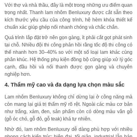
Với thợ và nhà thầu, đây là một trong những ưu điểm quan
trọng nhất. Thanh lam nhôm Benluxury được cắt sẵn theo
kích thước yêu cầu của công trình, hệ hèm khóa thiết kế
chuẩn xác giúp ghép nối nhanh chóng và chắc chắn.
Quá trình lắp đặt trở nên gọn gàng, ít phải cắt gọt phát sinh
tại chỗ. Nhiều đội thi công phản hồi rằng tốc độ thi công có
thể nhanh hơn 30–40% so với một số loại lam khác cùng
phân khúc. Hệ thống phụ kiện đồng bộ cũng giúp xử lý góc
cạnh, đầu hồi và nối thanh được gọn gàng và chuyên
nghiệp hơn.
4. Thẩm mỹ cao và đa dạng lựa chọn màu sắc
Lam nhôm Benluxury không chỉ dừng lại ở công năng mà
còn mang lại giá trị thẩm mỹ rõ rệt. Ngoài các màu cơ bản
như trắng, xám, đen, sản phẩm còn có dòng màu vân gỗ
(gỗ óc chó, gỗ đỏ, gỗ teak) khá tự nhiên.
Nhờ đó, lam nhôm Benluxury dễ dàng phù hợp với nhiều
phong cách kiến trúc: hiện đại, tối giản, industrial lẫn bán