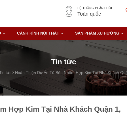
HỆ THỐNG PHÂN PHỐI
Toàn quốc
O
CÁNH KÍNH NỘI THẤT
SẢN PHẨM XU HƯỚNG
Tin tức
Tin tức
Hoàn Thiện Dự Án Tủ Bếp Nhôm Hợp Kim Tại Nhà Khách Qu
m Hợp Kim Tại Nhà Khách Quận 1,