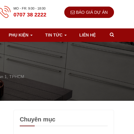
MO - FR: 9:00 - 18:00
BÁO GIÁ DỰ ÁN
0707 38 2222
PHỤ KIỆN
TIN TỨC
LIÊN HỆ
ận 1, TPHCM
Chuyên mục