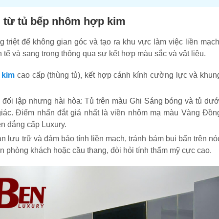
i từ tủ bếp nhôm hợp kim
 triệt để không gian góc và tạo ra khu vực làm việc liền mạch
h tế và sang trọng thông qua sự kết hợp màu sắc và vật liệu.
 kim
cao cấp (thùng tủ), kết hợp cánh kính cường lực và khun
ối lập nhưng hài hòa: Tủ trên màu Ghi Sáng bóng và tủ dướ
giác. Điểm nhấn đắt giá nhất là viền nhôm mạ màu Vàng Đồn
ên đẳng cấp Luxury.
an lưu trữ và đảm bảo tính liền mạch, tránh bám bụi bẩn trên nó
n phòng khách hoặc cầu thang, đòi hỏi tính thẩm mỹ cực cao.