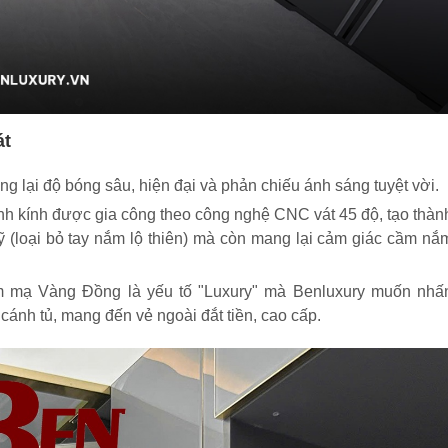
át
 lại độ bóng sâu, hiện đại và phản chiếu ánh sáng tuyệt vời.
 kính được gia công theo công nghệ CNC vát 45 độ, tạo thàn
ỹ (loại bỏ tay nắm lộ thiên) mà còn mang lại cảm giác cầm nắ
m mạ Vàng Đồng là yếu tố "Luxury" mà Benluxury muốn nhấ
nh tủ, mang đến vẻ ngoài đắt tiền, cao cấp.