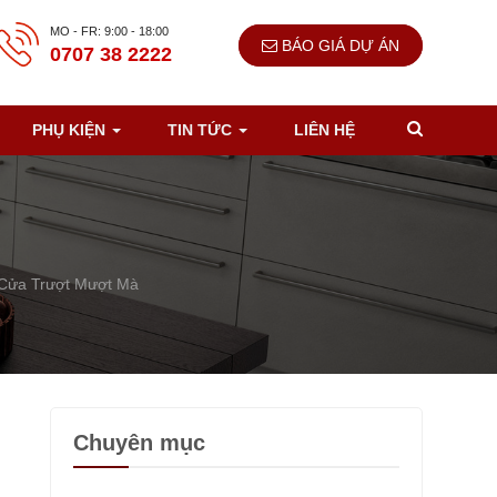
MO - FR: 9:00 - 18:00
BÁO GIÁ DỰ ÁN
0707 38 2222
PHỤ KIỆN
TIN TỨC
LIÊN HỆ
 Cửa Trượt Mượt Mà
Chuyên mục