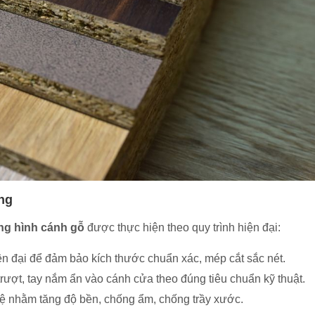
ởng
àng hình cánh gỗ
được thực hiện theo quy trình hiện đại:
 đại để đảm bảo kích thước chuẩn xác, mép cắt sắc nét.
trượt, tay nắm ẩn vào cánh cửa theo đúng tiêu chuẩn kỹ thuật.
vệ nhằm tăng độ bền, chống ẩm, chống trầy xước.