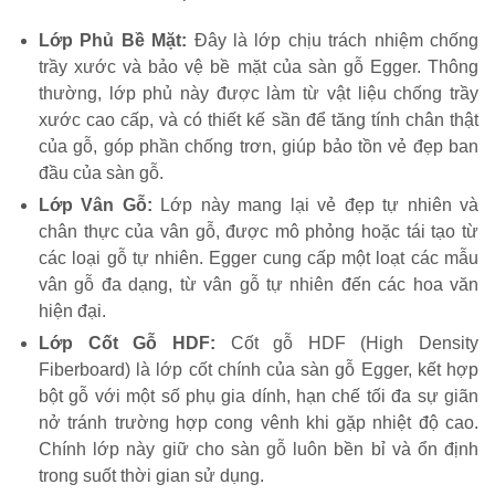
Lớp Phủ Bề Mặt:
Đây là lớp chịu trách nhiệm chống
trầy xước và bảo vệ bề mặt của sàn gỗ Egger. Thông
thường, lớp phủ này được làm từ vật liệu chống trầy
xước cao cấp, và có thiết kế sần để tăng tính chân thật
của gỗ, góp phần chống trơn, giúp bảo tồn vẻ đẹp ban
đầu của sàn gỗ.
Lớp Vân Gỗ:
Lớp này mang lại vẻ đẹp tự nhiên và
chân thực của vân gỗ, được mô phỏng hoặc tái tạo từ
các loại gỗ tự nhiên. Egger cung cấp một loạt các mẫu
vân gỗ đa dạng, từ vân gỗ tự nhiên đến các hoa văn
hiện đại.
Lớp Cốt Gỗ HDF:
Cốt gỗ HDF (High Density
Fiberboard) là lớp cốt chính của sàn gỗ Egger, kết hợp
bột gỗ với một số phụ gia dính, hạn chế tối đa sự giãn
nở tránh trường hợp cong vênh khi gặp nhiệt độ cao.
Chính lớp này giữ cho sàn gỗ luôn bền bỉ và ổn định
trong suốt thời gian sử dụng.