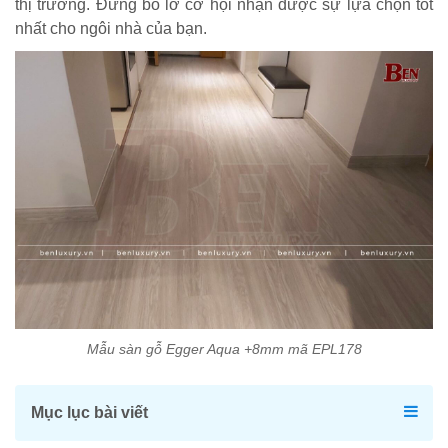
thị trường. Đừng bỏ lỡ cơ hội nhận được sự lựa chọn tốt
nhất cho ngôi nhà của bạn.
Mẫu sàn gỗ Egger Aqua +8mm mã EPL178
Mục lục bài viết