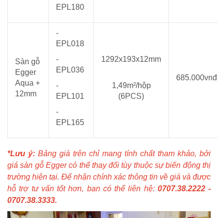
EPL180
-
EPL018
-
1292x193x12mm
Sàn gỗ
EPL036
Egger
685.000vnđ
Aqua +
-
1,49m²/hộp
12mm
EPL101
(6PCS)
-
EPL165
*Lưu ý:
Bảng giá trên chỉ mang tính chất tham khảo, bởi
giá sàn gỗ Egger có thể thay đổi tùy thuộc sự biến động thị
trường hiện tại. Để nhận chính xác thông tin về giá và được
hỗ trợ tư vấn tốt hơn, bạn có thể liên hệ:
0707.38.2222 -
0707.38.3333.