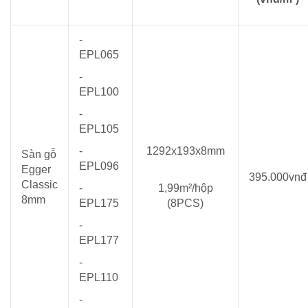
-
EPL065
-
EPL100
-
EPL105
-
1292x193x8mm
Sàn gỗ
EPL096
Egger
395.000vnđ
Classic
-
1,99m²/hộp
8mm
EPL175
(8PCS)
-
EPL177
-
EPL110
-