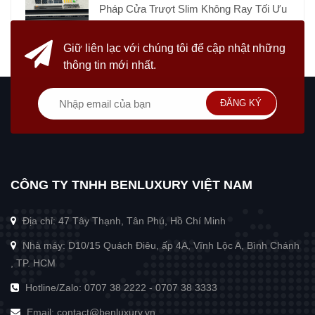
Pháp Cửa Trượt Slim Không Ray Tối Ưu
Giữ liên lạc với chúng tôi
để cập nhật những
thông tin mới nhất.
ĐĂNG KÝ
CÔNG TY TNHH BENLUXURY VIỆT NAM
Địa chỉ: 47 Tây Thạnh, Tân Phú, Hồ Chí Minh
Nhà máy: D10/15 Quách Điêu, ấp 4A, Vĩnh Lộc A, Bình Chánh
, TP. HCM
Hotline/Zalo:
0707 38 2222
-
0707 38 3333
Email:
contact@benluxury.vn