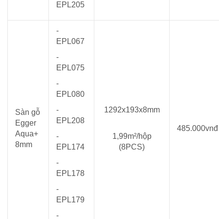
EPL205
-
EPL067
-
EPL075
-
EPL080
-
1292x193x8mm
Sàn gỗ
EPL208
Egger
485.000vnđ
Aqua+
-
1,99m²/hộp
8mm
EPL174
(8PCS)
-
EPL178
-
EPL179
-