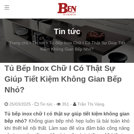
Tin tức
Trang chủ
Tin tức
Tủ Bếp Inox Chữ I Có Thật Sự Giúp Tiết
Kiệm Không Gian Bếp Nhỏ?
Tủ Bếp Inox Chữ I Có Thật Sự
Giúp Tiết Kiệm Không Gian Bếp
Nhỏ?
25/03/2025
-
Tin tức -
351 -
Trần Thị Vàng
Tủ bếp inox chữ I có thật sự giúp tiết kiệm không gian
bếp nhỏ?
Không gian bếp nhỏ hẹp luôn là bài toán khó
khi thiết kế nội thất. Làm sao để vừa đảm bảo công năng