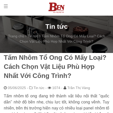
Tin tức
Trang chủ
Tin tức
Tấm Nhôm Tổ Ong Có Mấy Loại? Cách
Chọn Vật Liệu Phù Hợp Nhất Với Công Trình?
Tấm Nhôm Tổ Ong Có Mấy Loại?
Cách Chọn Vật Liệu Phù Hợp
Nhất Với Công Trình?
05/06/2025
-
Tin tức -
1074 -
Trần Thị Vàng
Tấm nhôm tổ ong đang trở thành vật liệu nội thất "quốc
dân" nhờ độ bền nhẹ, chịu lực tốt, không cong vênh. Tuy
nhiên, trên thị trường hiện nay có nhiều loại panel nhôm tổ