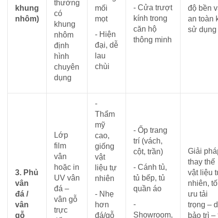
thường
- Cửa trượt
khung
mối
độ bền 
có
kính trong
nhôm)
mọt
an toàn 
khung
căn hộ
sử dụng
- Hiện
nhôm
thông minh
đại, dễ
định
lau
hình
chùi
chuyên
dụng
-
Thẩm
mỹ
- Ốp trang
Lớp
cao,
trí (vách,
film
giống
Giải phá
cột, trần)
vân
vật
thay thế
hoặc in
- Cánh tủ,
liệu tự
3. Phủ
vật liệu 
UV vân
tủ bếp, tủ
nhiên
vân
nhiên, tố
đá –
quần áo
đá /
- Nhẹ
ưu tải
vân gỗ
-
vân
hơn
trọng – 
trực
Showroom,
gỗ
đá/gỗ
bảo trì – 