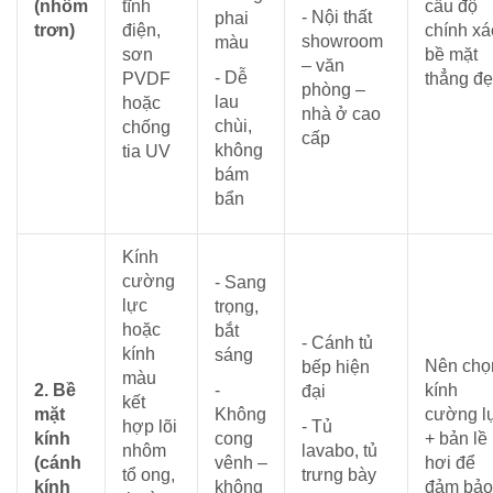
(nhôm
tĩnh
cầu độ
- Nội thất
phai
trơn)
điện,
chính xá
showroom
màu
sơn
bề mặt
– văn
- Dễ
PVDF
thẳng đ
phòng –
lau
hoặc
nhà ở cao
chùi,
chống
cấp
không
tia UV
bám
bẩn
Kính
cường
- Sang
lực
trọng,
hoặc
bắt
- Cánh tủ
kính
sáng
Nên chọ
bếp hiện
màu
2. Bề
-
kính
đại
kết
mặt
Không
cường l
hợp lõi
- Tủ
kính
cong
+ bản lề
nhôm
lavabo, tủ
(cánh
vênh –
hơi để
tổ ong,
trưng bày
kính
không
đảm bảo