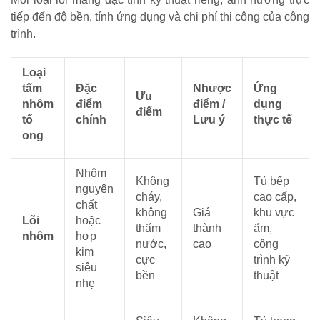
tiếp đến độ bền, tính ứng dụng và chi phí thi công của công
trình.
Loại
tấm
Đặc
Nhược
Ứng
Ưu
nhôm
điểm
điểm /
dụng
điểm
tổ
chính
Lưu ý
thực tế
ong
Nhôm
Không
Tủ bếp
nguyên
cháy,
cao cấp,
chất
không
Giá
khu vực
Lõi
hoặc
thấm
thành
ẩm,
nhôm
hợp
nước,
cao
công
kim
cực
trình kỹ
siêu
bền
thuật
nhẹ