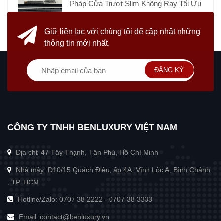
Pháp Cửa Trượt Slim Không Ray Tối Ưu
Giữ liên lạc với chúng tôi
để cập nhật những
thông tin mới nhất.
ĐĂNG KÝ
CÔNG TY TNHH BENLUXURY VIỆT NAM
Địa chỉ: 47 Tây Thạnh, Tân Phú, Hồ Chí Minh
Nhà máy: D10/15 Quách Điêu, ấp 4A, Vĩnh Lộc A, Bình Chánh
, TP. HCM
Hotline/Zalo:
0707 38 2222
-
0707 38 3333
Email:
contact@benluxury.vn