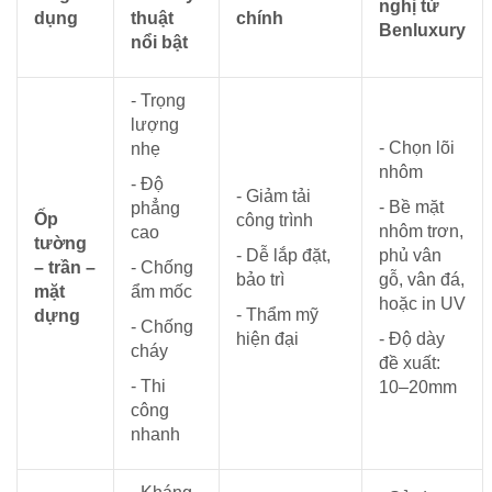
nghị từ
dụng
thuật
chính
Benluxury
nổi bật
- Trọng
lượng
- Chọn lõi
nhẹ
nhôm
- Độ
- Giảm tải
- Bề mặt
phẳng
Ốp
công trình
nhôm trơn,
cao
tường
- Dễ lắp đặt,
phủ vân
– trần –
- Chống
bảo trì
gỗ, vân đá,
mặt
ẩm mốc
hoặc in UV
- Thẩm mỹ
dựng
- Chống
hiện đại
- Độ dày
cháy
đề xuất:
- Thi
10–20mm
công
nhanh