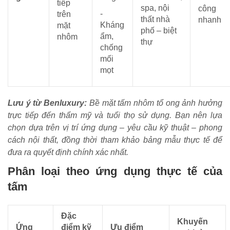
tiếp
spa, nội
công
-
trên
thất nhà
nhanh
Kháng
mặt
phố – biệt
ẩm,
nhôm
thự
chống
mối
mọt
Lưu ý từ Benluxury:
Bề mặt tấm nhôm tổ ong ảnh hưởng
trực tiếp đến thẩm mỹ và tuổi thọ sử dụng. Bạn nên lựa
chọn dựa trên vị trí ứng dụng – yêu cầu kỹ thuật – phong
cách nội thất, đồng thời tham khảo bảng mẫu thực tế để
đưa ra quyết định chính xác nhất.
Phân loại theo ứng dụng thực tế của
tấm
Đặc
Khuyến
Ứng
điểm kỹ
Ưu điểm