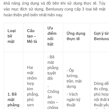
khả năng ứng dụng và độ bền khi sử dụng thực tế. Tùy
vào mục đích sử dụng, Benluxury cung cấp 3 loại bề mặt
hoàn thiện phổ biến nhất hiện nay.
Ưu
Loại
Cấu
điểm
Ứng dụng
Gợi ý từ
bề
tạo –
nổi
thực tế
Benluxu
mặt
Mô tả
bật
- Bề
mặt
Hai
phẳng
- Ốp
mặt
tuyệt
tường,
nhôm
đối
trần, mặt
hợp
Dòng dễ
-
dựng
kim
thi công,
Chống
1. Bề
phẳng,
- Vách
phù hợp
ăn
mặt
phủ
ngăn kỹ
nội thất 
mòn –
phẳng
sơn
thuật
thuật yê
chống