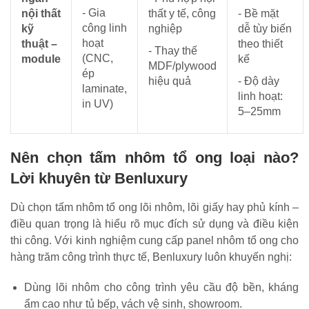
- Gia
nội thất
thất y tế, công
- Bề mặt
công linh
kỹ
nghiệp
dễ tùy biến
hoạt
thuật –
theo thiết
- Thay thế
(CNC,
module
kế
MDF/plywood
ép
hiệu quả
- Độ dày
laminate,
linh hoạt:
in UV)
5–25mm
Nên chọn tấm nhôm tổ ong loại nào?
Lời khuyên từ Benluxury
Dù chọn tấm nhôm tổ ong lõi nhôm, lõi giấy hay phủ kính –
điều quan trọng là hiểu rõ mục đích sử dụng và điều kiện
thi công. Với kinh nghiệm cung cấp panel nhôm tổ ong cho
hàng trăm công trình thực tế, Benluxury luôn khuyến nghị:
Dùng lõi nhôm cho công trình yêu cầu độ bền, kháng
ẩm cao như tủ bếp, vách vệ sinh, showroom.