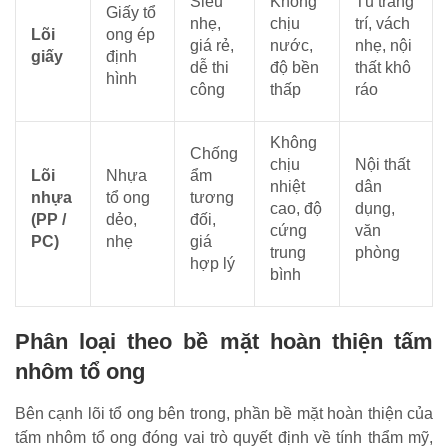
Siêu
Không
Tủ trang
Giấy tổ
nhẹ,
chịu
trí, vách
Lõi
ong ép
giá rẻ,
nước,
nhẹ, nội
giấy
định
dễ thi
độ bền
thất khô
hình
công
thấp
ráo
Không
Chống
chịu
Nội thất
Lõi
Nhựa
ẩm
nhiệt
dân
nhựa
tổ ong
tương
cao, độ
dụng,
(PP /
dẻo,
đối,
cứng
văn
PC)
nhẹ
giá
trung
phòng
hợp lý
bình
Phân loại theo bề mặt hoàn thiện tấm
nhôm tổ ong
Bên cạnh lõi tổ ong bên trong, phần bề mặt hoàn thiện của
tấm nhôm tổ ong đóng vai trò quyết định về tính thẩm mỹ,