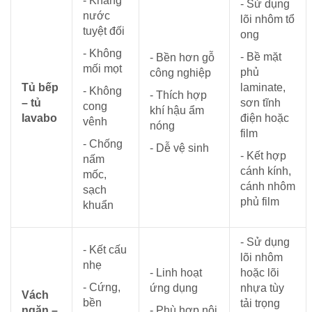
- Kháng
- Sử dụng
nước
lõi nhôm tổ
tuyệt đối
ong
- Không
- Bề mặt
- Bền hơn gỗ
mối mọt
phủ
công nghiệp
Tủ bếp
laminate,
- Không
- Thích hợp
– tủ
sơn tĩnh
cong
khí hậu ẩm
lavabo
điện hoặc
vênh
nóng
film
- Chống
- Dễ vệ sinh
- Kết hợp
nấm
cánh kính,
mốc,
cánh nhôm
sạch
phủ film
khuẩn
- Sử dụng
- Kết cấu
lõi nhôm
nhẹ
- Linh hoạt
hoặc lõi
- Cứng,
ứng dụng
nhựa tùy
Vách
bền
tải trọng
ngăn –
- Phù hợp nội