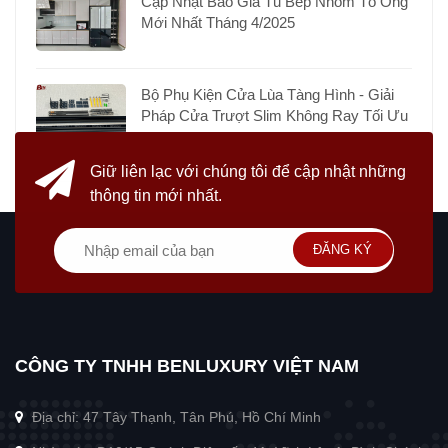
Cập Nhật Báo Giá Tủ Bếp Nhôm Tổ Ong
Mới Nhất Tháng 4/2025
Bộ Phụ Kiện Cửa Lùa Tàng Hình - Giải
Pháp Cửa Trượt Slim Không Ray Tối Ưu
Giữ liên lạc với chúng tôi
để cập nhật những
thông tin mới nhất.
ĐĂNG KÝ
CÔNG TY TNHH BENLUXURY VIỆT NAM
Địa chỉ: 47 Tây Thạnh, Tân Phú, Hồ Chí Minh