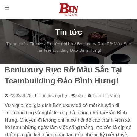
Tin tức
Trang chủ
Tin tức
Tin tức nội bộ
Benluxury Rực Rỡ Màu Sắc
Tại Teambuilding Đảo Bình Hưng!
Benluxury Rực Rỡ Màu Sắc Tại
Teambuilding Đảo Bình Hưng!
22/09/2025
-
Tin tức nội bộ -
627 -
Trần Thị Vàng
Vừa qua, đại gia đình Benluxury đã có một chuyến đi
Teambuilding và nghỉ dưỡng thật đáng nhớ tại Đảo Bình
Hưng. Chuyến đi không chỉ là cơ hội để các thành viên xả
hơi sau những ngày làm việc căng thẳng, mà còn là dịp để
chúng ta gắn kết, cùng nhau tạo nên những kỷ niệm tuyệt