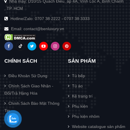
Nhà máy: D10/15 Quách Điêu, ấp 4A, Vĩnh Lộc A, Bình Chánh
, TP. HCM
Hotline/Zalo:
0707 38 2222
-
0707 38 3333
Email:
contact@benluxury.vn
CHÍNH SÁCH
SẢN PHẨM
Điều Khoản Sử Dụng
Tủ bếp
Chính Sách Giao Nhận -
Tủ áo
Đổi/Trả Hàng Hóa
Kệ trang trí
Chính Sách Bảo Mật Thông
Phụ kiện
Tin
Phụ kiện nhôm
Website catalogue sản phẩm