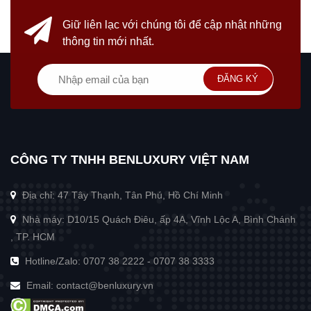
Giữ liên lạc với chúng tôi
để cập nhật những
thông tin mới nhất.
ĐĂNG KÝ
CÔNG TY TNHH BENLUXURY VIỆT NAM
Địa chỉ: 47 Tây Thạnh, Tân Phú, Hồ Chí Minh
Nhà máy: D10/15 Quách Điêu, ấp 4A, Vĩnh Lộc A, Bình Chánh
, TP. HCM
Hotline/Zalo:
0707 38 2222
-
0707 38 3333
Email:
contact@benluxury.vn