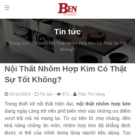
Tin tức
Trang chủ
Tin tức
Nội Thất Nhôm Hợp Kim Có Thật Sự Tốt
Không?
Nội Thất Nhôm Hợp Kim Có Thật
Sự Tốt Không?
01/11/2024
-
Tin tức -
571 -
Trần Thị Vàng
Trong thiết kế nội thất hiện đại,
nội thất nhôm hợp kim
đang ngày càng trở nên phổ biến nhờ vào những ưu điểm
vượt trội mà nó mang lại. Từ sự bền bỉ, nhẹ nhàng, đến
khả năng chống ăn mòn, nhôm hợp kim đã khẳng định
được vị thế của mình trong lòng người tiêu dùng. Tuy