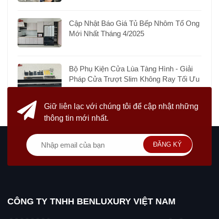
Cập Nhật Báo Giá Tủ Bếp Nhôm Tổ Ong
Mới Nhất Tháng 4/2025
Bộ Phụ Kiện Cửa Lùa Tàng Hình - Giải
Pháp Cửa Trượt Slim Không Ray Tối Ưu
Giữ liên lạc với chúng tôi
để cập nhật những
thông tin mới nhất.
ĐĂNG KÝ
CÔNG TY TNHH BENLUXURY VIỆT NAM