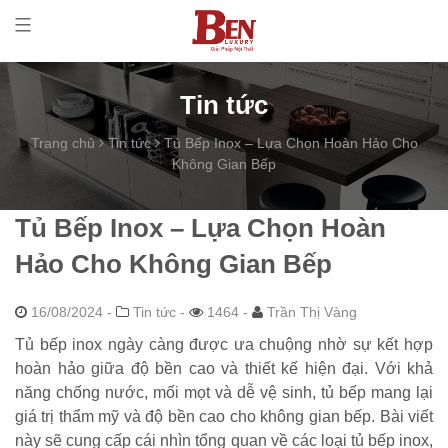
Tin tức
Trang chủ
Tin tức
Tủ Bếp Inox – Lựa Chọn Hoàn Hảo Cho
Không Gian Bếp
Tủ Bếp Inox – Lựa Chọn Hoàn
Hảo Cho Không Gian Bếp
16/08/2024
-
Tin tức -
1464 -
Trần Thị Vàng
Tủ bếp inox ngày càng được ưa chuộng nhờ sự kết hợp
hoàn hảo giữa độ bền cao và thiết kế hiện đại. Với khả
năng chống nước, mối mọt và dễ vệ sinh, tủ bếp mang lại
giá trị thẩm mỹ và độ bền cao cho không gian bếp. Bài viết
này sẽ cung cấp cái nhìn tổng quan về các loại tủ bếp inox,