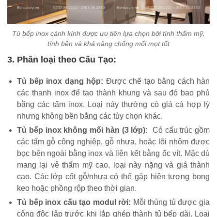
Tủ bếp inox cánh kính được ưu tiên lựa chọn bởi tính thẩm mỹ,
tính bền và khả năng chống mối mọt tốt
3. Phân loại theo Cấu Tạo:
Tủ bếp inox dạng hộp:
Được chế tạo bằng cách hàn
các thanh inox để tạo thành khung và sau đó bao phủ
bằng các tấm inox. Loại này thường có giá cả hợp lý
nhưng không bền bằng các tùy chọn khác.
Tủ bếp inox không mối hàn (3 lớp):
Có cấu trúc gồm
các tấm gỗ công nghiệp, gỗ nhựa, hoặc lõi nhôm được
bọc bên ngoài bằng inox và liên kết bằng ốc vít. Mặc dù
mang lại vẻ thẩm mỹ cao, loại này nặng và giá thành
cao. Các lớp cốt gỗ/nhựa có thể gặp hiện tượng bong
keo hoặc phồng rộp theo thời gian.
Tủ bếp inox cấu tạo modul rời:
Mỗi thùng tủ được gia
công độc lập trước khi lắp ghép thành tủ bếp dài. Loại