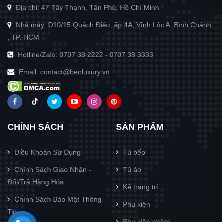
Địa chỉ: 47 Tây Thạnh, Tân Phú, Hồ Chí Minh
Nhà máy: D10/15 Quách Điêu, ấp 4A, Vĩnh Lộc A, Bình Chánh
, TP. HCM
Hotline/Zalo:
0707 38 2222
-
0707 38 3333
Email:
contact@benluxury.vn
CHÍNH SÁCH
SẢN PHẨM
Điều Khoản Sử Dụng
Tủ bếp
Chính Sách Giao Nhận -
Tủ áo
Đổi/Trả Hàng Hóa
Kệ trang trí
Chính Sách Bảo Mật Thông
Phụ kiện
Tin
Phụ kiện nhôm