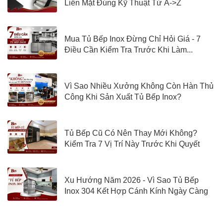
Liền Mặt Đúng Kỹ Thuật Từ A->Z
Mua Tủ Bếp Inox Đừng Chỉ Hỏi Giá - 7
Điều Cần Kiểm Tra Trước Khi Làm...
Vì Sao Nhiều Xưởng Không Còn Hàn Thủ
Công Khi Sản Xuất Tủ Bếp Inox?
Tủ Bếp Cũ Có Nên Thay Mới Không?
Kiểm Tra 7 Vị Trí Này Trước Khi Quyết
Định
Xu Hướng Năm 2026 - Vì Sao Tủ Bếp
Inox 304 Kết Hợp Cánh Kính Ngày Càng
Được Quan Tâm?