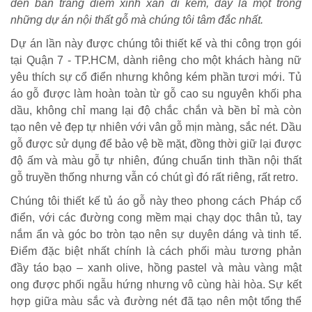
đến bàn trang điểm xinh xắn đi kèm, đây là một trong
những dự án nội thất gỗ mà chúng tôi tâm đắc nhất.
Dự án lần này được chúng tôi thiết kế và thi công trọn gói
tại Quận 7 - TP.HCM, dành riêng cho một khách hàng nữ
yêu thích sự cổ điển nhưng không kém phần tươi mới. Tủ
áo gỗ được làm hoàn toàn từ gỗ cao su nguyên khối pha
dầu, không chỉ mang lại độ chắc chắn và bền bỉ mà còn
tạo nên vẻ đẹp tự nhiên với vân gỗ mịn màng, sắc nét. Dầu
gỗ được sử dụng để bảo vệ bề mặt, đồng thời giữ lại được
độ ấm và màu gỗ tự nhiên, đúng chuẩn tinh thần nội thất
gỗ truyền thống nhưng vẫn có chút gì đó rất riêng, rất retro.
Chúng tôi thiết kế tủ áo gỗ này theo phong cách Pháp cổ
điển, với các đường cong mềm mại chạy dọc thân tủ, tay
nắm ẩn và góc bo tròn tạo nên sự duyên dáng và tinh tế.
Điểm đặc biệt nhất chính là cách phối màu tương phản
đầy táo bạo – xanh olive, hồng pastel và màu vàng mật
ong được phối ngẫu hứng nhưng vô cùng hài hòa. Sự kết
hợp giữa màu sắc và đường nét đã tạo nên một tổng thể