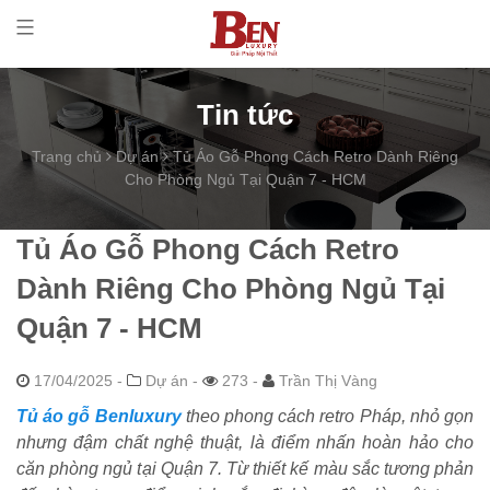
Tin tức
Trang chủ
Dự án
Tủ Áo Gỗ Phong Cách Retro Dành Riêng
Cho Phòng Ngủ Tại Quận 7 - HCM
Tủ Áo Gỗ Phong Cách Retro
Dành Riêng Cho Phòng Ngủ Tại
Quận 7 - HCM
17/04/2025
-
Dự án -
273 -
Trần Thị Vàng
Tủ áo gỗ Benluxury
theo phong cách retro Pháp, nhỏ gọn
nhưng đậm chất nghệ thuật, là điểm nhấn hoàn hảo cho
căn phòng ngủ tại Quận 7. Từ thiết kế màu sắc tương phản