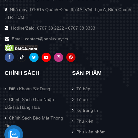
Nhà máy: D10/15 Quách Điêu, ấp 4A, Vĩnh Lộc A, Bình Chánh
, TP. HCM
Hotline/Zalo:
0707 38 2222
-
0707 38 3333
Email:
contact@benluxury.vn
CHÍNH SÁCH
SẢN PHẨM
Điều Khoản Sử Dụng
Tủ bếp
Chính Sách Giao Nhận -
Tủ áo
Đổi/Trả Hàng Hóa
Kệ trang trí
Chính Sách Bảo Mật Thông
Phụ kiện
Tin
Phụ kiện nhôm