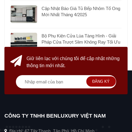
Cập Nhật Báo Giá Tủ Bếp Nhôm Tổ Ong
Mới Nhất Tháng 4/2025
Bộ Phụ Kiện Cửa Lùa Tàng Hình - Giải
Pháp Cửa Trượt Slim Không Ray Tối Ưu
Giữ liên lạc với chúng tôi
để cập nhật những
thông tin mới nhất.
ĐĂNG KÝ
CÔNG TY TNHH BENLUXURY VIỆT NAM
Địa chỉ: 47 Tây Thạnh, Tân Phú, Hồ Chí Minh