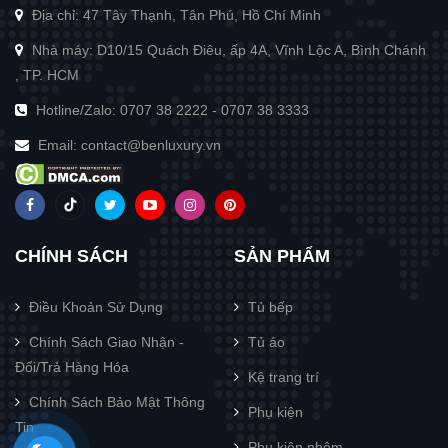
Địa chỉ: 47 Tây Thạnh, Tân Phú, Hồ Chí Minh
Nhà máy: D10/15 Quách Điêu, ấp 4A, Vĩnh Lộc A, Bình Chánh
, TP. HCM
Hotline/Zalo:
0707 38 2222
-
0707 38 3333
Email:
contact@benluxury.vn
CHÍNH SÁCH
SẢN PHẨM
Điều Khoản Sử Dụng
Tủ bếp
Chính Sách Giao Nhận -
Tủ áo
Đổi/Trả Hàng Hóa
Kệ trang trí
Chính Sách Bảo Mật Thông
Phụ kiện
Tin
Phụ kiện nhôm