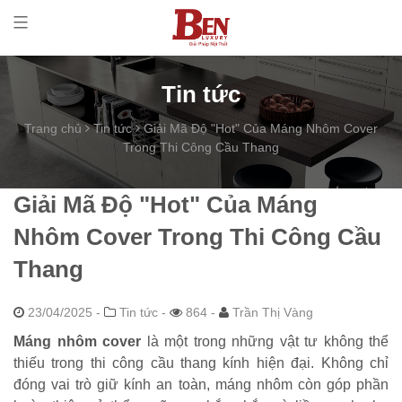
Tin tức
Trang chủ
Tin tức
Giải Mã Độ "Hot" Của Máng Nhôm Cover
Trong Thi Công Cầu Thang
Giải Mã Độ "Hot" Của Máng
Nhôm Cover Trong Thi Công Cầu
Thang
23/04/2025
-
Tin tức -
864 -
Trần Thị Vàng
Máng nhôm cover
là một trong những vật tư không thể
thiếu trong thi công cầu thang kính hiện đại. Không chỉ
đóng vai trò giữ kính an toàn, máng nhôm còn góp phần