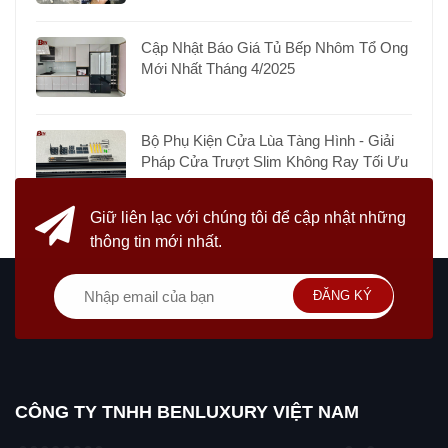
Cập Nhật Báo Giá Tủ Bếp Nhôm Tổ Ong
Mới Nhất Tháng 4/2025
Bộ Phụ Kiện Cửa Lùa Tàng Hình - Giải
Pháp Cửa Trượt Slim Không Ray Tối Ưu
Giữ liên lạc với chúng tôi
để cập nhật những
thông tin mới nhất.
ĐĂNG KÝ
CÔNG TY TNHH BENLUXURY VIỆT NAM