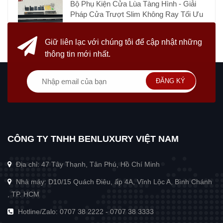
Bộ Phụ Kiện Cửa Lùa Tàng Hình - Giải
Pháp Cửa Trượt Slim Không Ray Tối Ưu
Giữ liên lạc với chúng tôi
để cập nhật những
thông tin mới nhất.
ĐĂNG KÝ
CÔNG TY TNHH BENLUXURY VIỆT NAM
Địa chỉ: 47 Tây Thạnh, Tân Phú, Hồ Chí Minh
Nhà máy: D10/15 Quách Điêu, ấp 4A, Vĩnh Lộc A, Bình Chánh
, TP. HCM
Hotline/Zalo:
0707 38 2222
-
0707 38 3333