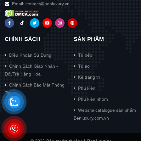
Email:
contact@benluxury.vn
CHÍNH SÁCH
SẢN PHẨM
Điều Khoản Sử Dụng
Tủ bếp
Chính Sách Giao Nhận -
Tủ áo
Đổi/Trả Hàng Hóa
Kệ trang trí
Chính Sách Bảo Mật Thông
Phụ kiện
Tin
Phụ kiện nhôm
Website catalogue sản phẩm
Benluxury.com.vn
© 2026 Bản quyền thuộc về
BenLuxury