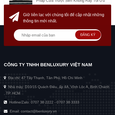
Pháp Cửa Trượt Slim Không Ray Tối Ưu
Giữ liên lạc với chúng tôi
để cập nhật những
thông tin mới nhất.
ĐĂNG KÝ
CÔNG TY TNHH BENLUXURY VIỆT NAM
Địa chỉ: 47 Tây Thạnh, Tân Phú, Hồ Chí Minh
Nhà máy: D10/15 Quách Điêu, ấp 4A, Vĩnh Lộc A, Bình Chánh
, TP. HCM
Hotline/Zalo:
0707 38 2222
-
0707 38 3333
Email:
contact@benluxury.vn