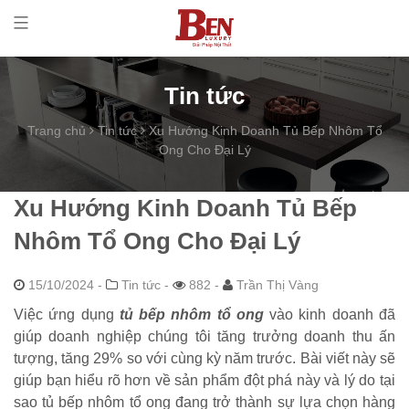
Tin tức
Trang chủ
Tin tức
Xu Hướng Kinh Doanh Tủ Bếp Nhôm Tổ
Ong Cho Đại Lý
Xu Hướng Kinh Doanh Tủ Bếp
Nhôm Tổ Ong Cho Đại Lý
15/10/2024
-
Tin tức -
882 -
Trần Thị Vàng
Việc ứng dụng
tủ bếp nhôm tổ ong
vào kinh doanh đã
giúp doanh nghiệp chúng tôi tăng trưởng doanh thu ấn
tượng, tăng 29% so với cùng kỳ năm trước. Bài viết này sẽ
giúp bạn hiểu rõ hơn về sản phẩm đột phá này và lý do tại
sao tủ bếp nhôm tổ ong đang trở thành sự lựa chọn hàng