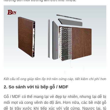
Kết cấu tổ ong giúp tấm ốp trở nên cứng cáp, tiết kiệm chi phí hơn
2. So sánh với tủ bếp gỗ / MDF
Gỗ / MDF có thể mang lại vẻ đẹp tự nhiên, nhưng lại dễ bị
mối mọt và cong vênh do độ ẩm. Hơn nữa, các bề mặt gỗ
dễ bị trầy xước khi tiếp xúc với vật cứng. Ngược lại, tủ