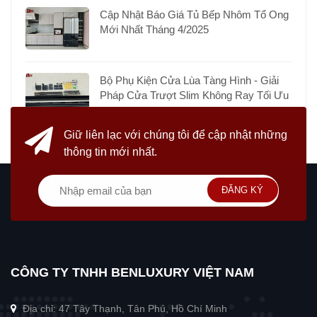
Cập Nhật Báo Giá Tủ Bếp Nhôm Tổ Ong
Mới Nhất Tháng 4/2025
Bộ Phụ Kiện Cửa Lùa Tàng Hình - Giải
Pháp Cửa Trượt Slim Không Ray Tối Ưu
Giữ liên lạc với chúng tôi
để cập nhật những
thông tin mới nhất.
ĐĂNG KÝ
CÔNG TY TNHH BENLUXURY VIỆT NAM
Địa chỉ: 47 Tây Thạnh, Tân Phú, Hồ Chí Minh