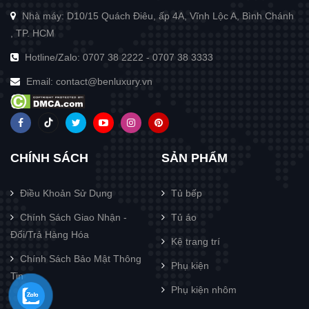
Nhà máy: D10/15 Quách Điêu, ấp 4A, Vĩnh Lộc A, Bình Chánh
, TP. HCM
Hotline/Zalo:
0707 38 2222
-
0707 38 3333
Email:
contact@benluxury.vn
CHÍNH SÁCH
SẢN PHẨM
Điều Khoản Sử Dụng
Tủ bếp
Chính Sách Giao Nhận -
Tủ áo
Đổi/Trả Hàng Hóa
Kệ trang trí
Chính Sách Bảo Mật Thông
Phụ kiện
Tin
Phụ kiện nhôm