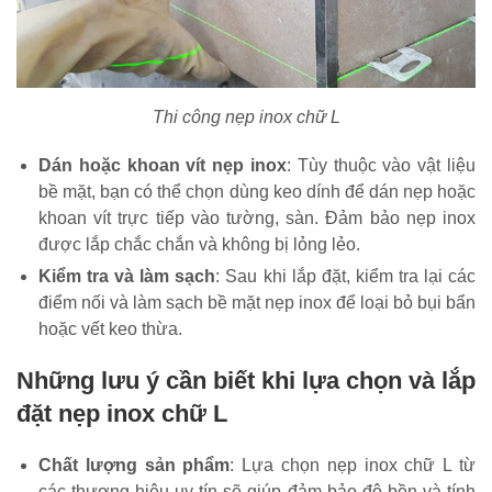
Thi công nẹp inox chữ L
Dán hoặc khoan vít nẹp inox
: Tùy thuộc vào vật liệu
bề mặt, bạn có thể chọn dùng keo dính để dán nẹp hoặc
khoan vít trực tiếp vào tường, sàn. Đảm bảo nẹp inox
được lắp chắc chắn và không bị lỏng lẻo.
Kiểm tra và làm sạch
: Sau khi lắp đặt, kiểm tra lại các
điểm nối và làm sạch bề mặt nẹp inox để loại bỏ bụi bẩn
hoặc vết keo thừa.
Những lưu ý cần biết khi lựa chọn và lắp
đặt nẹp inox chữ L
Chất lượng sản phẩm
: Lựa chọn nẹp inox chữ L từ
các thương hiệu uy tín sẽ giúp đảm bảo độ bền và tính