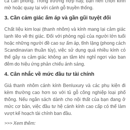
cả căn phòng. Trong trường hợp này, bạn nên chọn kính
mờ hoặc quay lại với cánh gỗ truyền thống.
3. Cần cảm giác ấm áp và gần gũi tuyệt đối
Chất liệu kim loại (thanh nhôm) và kính mang lại cảm giác
lạnh lẽo về thị giác. Đối với phòng ngủ của người lớn tuổi
hoặc những người đề cao sự ấm áp, tĩnh lặng (phong cách
Scandinavian thuần túy), việc sử dụng quá nhiều kính có
thể gây ra cảm giác không an tâm khi nghỉ ngơi vào ban
đêm do hiệu ứng phản chiếu ánh sáng.
4. Cân nhắc về mức đầu tư tài chính
Giá thanh nhôm cánh kính Benluxury và các phụ kiện đi
kèm thường cao hơn so với tủ gỗ công nghiệp loại phổ
thông. Nếu ngân sách dành cho nội thất của bạn đang ở
mức cơ bản, việc đầu tư hệ cánh kính cao cấp có thể làm
vượt kế hoạch tài chính ban đầu.
>>> Xem thêm: