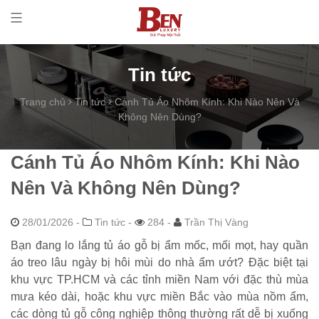
Tin tức
Trang chủ
Tin tức
Cánh Tủ Áo Nhôm Kính: Khi Nào Nên Và
Không Nên Dùng?
Cánh Tủ Áo Nhôm Kính: Khi Nào
Nên Và Không Nên Dùng?
28/01/2026
-
Tin tức -
284 -
Trần Thị Vàng
Bạn đang lo lắng tủ áo gỗ bị ẩm mốc, mối mọt, hay quần
áo treo lâu ngày bị hôi mùi do nhà ẩm ướt? Đặc biệt tại
khu vực TP.HCM và các tỉnh miền Nam với đặc thù mùa
mưa kéo dài, hoặc khu vực miền Bắc vào mùa nồm ẩm,
các dòng tủ gỗ công nghiệp thông thường rất dễ bị xuống