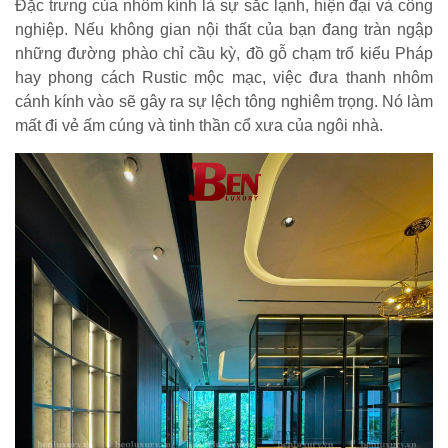
Đặc trưng của nhôm kính là sự sắc lạnh, hiện đại và công
nghiệp. Nếu không gian nội thất của bạn đang tràn ngập
những đường phào chỉ cầu kỳ, đồ gỗ chạm trổ kiểu Pháp
hay phong cách Rustic mộc mạc, việc đưa thanh nhôm
cánh kính vào sẽ gây ra sự lệch tông nghiêm trọng. Nó làm
mất đi vẻ ấm cúng và tinh thần cổ xưa của ngôi nhà.