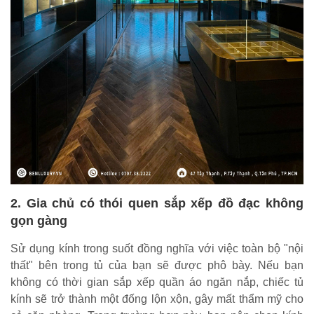
2. Gia chủ có thói quen sắp xếp đồ đạc không
gọn gàng
Sử dụng kính trong suốt đồng nghĩa với việc toàn bộ "nội
thất" bên trong tủ của bạn sẽ được phô bày. Nếu bạn
không có thời gian sắp xếp quần áo ngăn nắp, chiếc tủ
kính sẽ trở thành một đống lộn xộn, gây mất thẩm mỹ cho