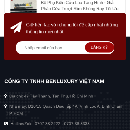
Bộ Phụ Kiện Cửa Lùa Tàng Hình - Giải
Pháp Cửa Trượt Slim Không Ray Tối Ưu
Giữ liên lạc với chúng tôi
để cập nhật những
thông tin mới nhất.
ĐĂNG KÝ
CÔNG TY TNHH BENLUXURY VIỆT NAM
Địa chỉ: 47 Tây Thạnh, Tân Phú, Hồ Chí Minh
Nhà máy: D10/15 Quách Điêu, ấp 4A, Vĩnh Lộc A, Bình Chánh
, TP. HCM
Hotline/Zalo:
0707 38 2222
-
0707 38 3333