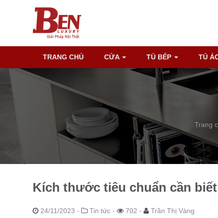
TRANG CHỦ
CỬA
TỦ BẾP
TỦ Á
Trang 
Kích thước tiêu chuẩn cần biế
24/11/2023
-
Tin tức -
702 -
Trần Thị Vàng