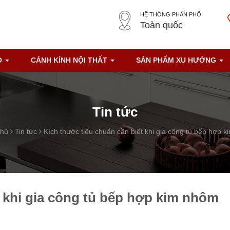
HỆ THỐNG PHÂN PHỐI
Toàn quốc
O
CÁNH KÍNH NỘI THẤT
SẢN PHẨM XU HƯỚNG
Tin tức
chủ
Tin tức
Kích thước tiêu chuẩn cần biết khi gia công tủ bếp hợp 
t khi gia công tủ bếp hợp kim nhôm