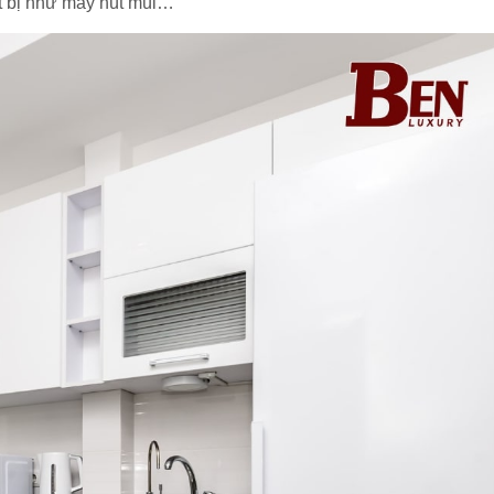
ết bị như máy hút mùi…