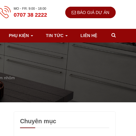
MO - FR: 9:00 - 18:00
BÁO GIÁ DỰ ÁN
0707 38 2222
PHỤ KIỆN
TIN TỨC
LIÊN HỆ
kim nhôm
Chuyên mục