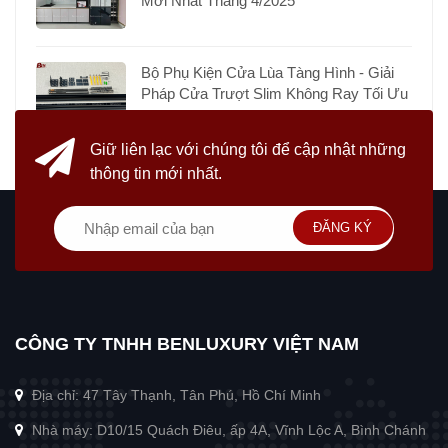
Mới Nhất Tháng 4/2025
Bộ Phụ Kiện Cửa Lùa Tàng Hình - Giải
Pháp Cửa Trượt Slim Không Ray Tối Ưu
Giữ liên lạc với chúng tôi
để cập nhật những
thông tin mới nhất.
ĐĂNG KÝ
CÔNG TY TNHH BENLUXURY VIỆT NAM
Địa chỉ: 47 Tây Thạnh, Tân Phú, Hồ Chí Minh
Nhà máy: D10/15 Quách Điêu, ấp 4A, Vĩnh Lộc A, Bình Chánh