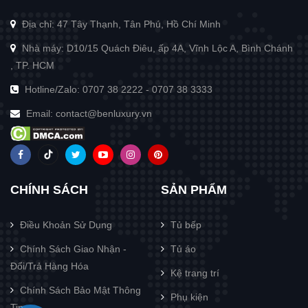
Địa chỉ: 47 Tây Thạnh, Tân Phú, Hồ Chí Minh
Nhà máy: D10/15 Quách Điêu, ấp 4A, Vĩnh Lộc A, Bình Chánh
, TP. HCM
Hotline/Zalo:
0707 38 2222
-
0707 38 3333
Email:
contact@benluxury.vn
CHÍNH SÁCH
SẢN PHẨM
Điều Khoản Sử Dụng
Tủ bếp
Chính Sách Giao Nhận -
Tủ áo
Đổi/Trả Hàng Hóa
Kệ trang trí
Chính Sách Bảo Mật Thông
Phụ kiện
Tin