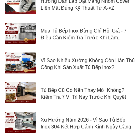
Hướng Dẫn Lắp Đặt Máng Nhôm Cover
Liền Mặt Đúng Kỹ Thuật Từ A->Z
Mua Tủ Bếp Inox Đừng Chỉ Hỏi Giá - 7
Điều Cần Kiểm Tra Trước Khi Làm...
Vì Sao Nhiều Xưởng Không Còn Hàn Thủ
Công Khi Sản Xuất Tủ Bếp Inox?
Tủ Bếp Cũ Có Nên Thay Mới Không?
Kiểm Tra 7 Vị Trí Này Trước Khi Quyết
Định
Xu Hướng Năm 2026 - Vì Sao Tủ Bếp
Inox 304 Kết Hợp Cánh Kính Ngày Càng
Được Quan Tâm?