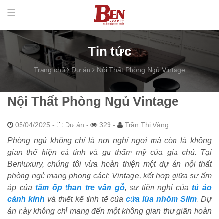
Tin tức
Trang chủ
Dự án
Nội Thất Phòng Ngủ Vintage
Nội Thất Phòng Ngủ Vintage
05/04/2025
-
Dự án -
329 -
Trần Thị Vàng
Phòng ngủ không chỉ là nơi nghỉ ngơi mà còn là không
gian thể hiện cá tính và gu thẩm mỹ của gia chủ. Tại
Benluxury, chúng tôi vừa hoàn thiện một dự án nội thất
phòng ngủ mang phong cách Vintage, kết hợp giữa sự ấm
áp của
tấm ốp than tre vân gỗ
, sự tiện nghi của
tủ áo
cánh kính
và thiết kế tinh tế của
cửa lùa nhôm Slim
. Dự
án này không chỉ mang đến một không gian thư giãn hoàn