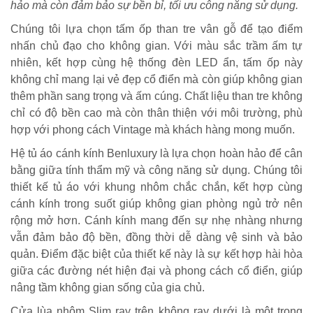
hảo mà còn đảm bảo sự bền bỉ, tối ưu công năng sử dụng.
Chúng tôi lựa chọn tấm ốp than tre vân gỗ để tạo điểm
nhấn chủ đạo cho không gian. Với màu sắc trầm ấm tự
nhiên, kết hợp cùng hệ thống đèn LED ẩn, tấm ốp này
không chỉ mang lại vẻ đẹp cổ điển mà còn giúp không gian
thêm phần sang trọng và ấm cúng. Chất liệu than tre không
chỉ có độ bền cao mà còn thân thiện với môi trường, phù
hợp với phong cách Vintage mà khách hàng mong muốn.
Hệ tủ áo cánh kính Benluxury là lựa chọn hoàn hảo để cân
bằng giữa tính thẩm mỹ và công năng sử dụng. Chúng tôi
thiết kế tủ áo với khung nhôm chắc chắn, kết hợp cùng
cánh kính trong suốt giúp không gian phòng ngủ trở nên
rộng mở hơn. Cánh kính mang đến sự nhẹ nhàng nhưng
vẫn đảm bảo độ bền, đồng thời dễ dàng vệ sinh và bảo
quản. Điểm đặc biệt của thiết kế này là sự kết hợp hài hòa
giữa các đường nét hiện đại và phong cách cổ điển, giúp
nâng tầm không gian sống của gia chủ.
Cửa lùa nhôm Slim ray trên không ray dưới là một trong