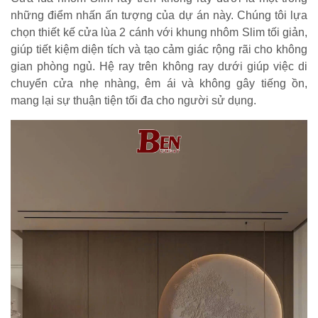
những điểm nhấn ấn tượng của dự án này. Chúng tôi lựa
chọn thiết kế cửa lùa 2 cánh với khung nhôm Slim tối giản,
giúp tiết kiệm diện tích và tạo cảm giác rộng rãi cho không
gian phòng ngủ. Hệ ray trên không ray dưới giúp việc di
chuyển cửa nhẹ nhàng, êm ái và không gây tiếng ồn,
mang lại sự thuận tiện tối đa cho người sử dụng.