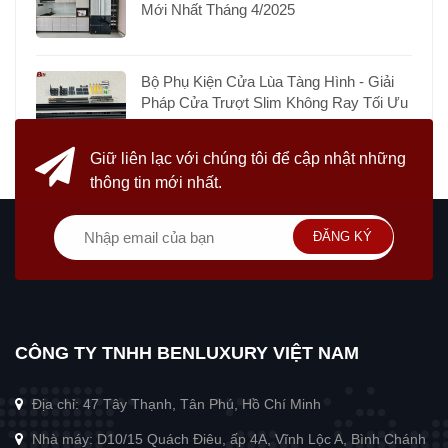
Mới Nhất Tháng 4/2025
Bộ Phụ Kiện Cửa Lùa Tàng Hình - Giải
Pháp Cửa Trượt Slim Không Ray Tối Ưu
Giữ liên lạc với chúng tôi
để cập nhật những
thông tin mới nhất.
ĐĂNG KÝ
CÔNG TY TNHH BENLUXURY VIỆT NAM
Địa chỉ: 47 Tây Thạnh, Tân Phú, Hồ Chí Minh
Nhà máy: D10/15 Quách Điêu, ấp 4A, Vĩnh Lộc A, Bình Chánh