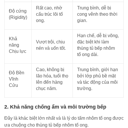
Rất cao, nhờ
Trung bình, dễ bị
Độ cứng
cấu trúc lõi tổ
cong vênh theo thời
(Rigidity)
ong.
gian.
Hạn chế, dễ bị võng,
Khả
Vượt trội, chịu
đặc biệt khi làm
năng
nén và uốn tốt.
thùng tủ bếp nhôm
Chịu lực
tổ ong dài.
Cao, không bị
Trung bình, giới hạn
Độ Bền
lão hóa, tuổi thọ
bởi lớp phủ bề mặt
Vĩnh
lên đến hàng
và tác động của môi
Cửu
chục năm.
trường.
2. Khả năng chống ẩm và môi trường bếp
Đây là khác biệt lớn nhất và là lý do tấm nhôm tổ ong được
ưa chuộng cho thùng tủ bếp nhôm tổ ong.