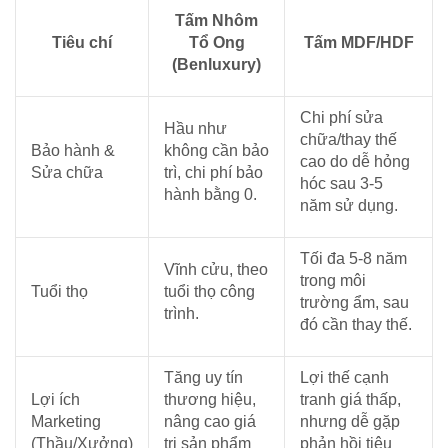
Tấm Nhôm
Tiêu chí
Tổ Ong
Tấm MDF/HDF
(Benluxury)
Chi phí sửa
Hầu như
chữa/thay thế
Bảo hành &
không cần bảo
cao do dễ hỏng
Sửa chữa
trì, chi phí bảo
hóc sau 3-5
hành bằng 0.
năm sử dụng.
Tối đa 5-8 năm
Vĩnh cửu, theo
trong môi
Tuổi thọ
tuổi thọ công
trường ẩm, sau
trình.
đó cần thay thế.
Tăng uy tín
Lợi thế cạnh
Lợi ích
thương hiệu,
tranh giá thấp,
Marketing
nâng cao giá
nhưng dễ gặp
(Thầu/Xưởng)
trị sản phẩm
phản hồi tiêu