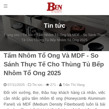
Tin tức
Trang chủ
Tin tức
Tấm Nhôm Tổ Ong Và MDF - So Sánh Thực
Tế Cho Thùng Tủ Bếp Nhôm Tổ Ong 2025
Tấm Nhôm Tổ Ong Và MDF - So
Sánh Thực Tế Cho Thùng Tủ Bếp
Nhôm Tổ Ong 2025
07/11/2025
-
Tin tức -
271 -
Trần Thị Vàng
Đối với xưởng, thợ, thầu hay khách hàng cá nhân, việc
cân nhắc giữa tấm nhôm tổ ong (Honeycomb Aluminum
Panel) và MDF (Medium Density Fiberboard) luôn là bài