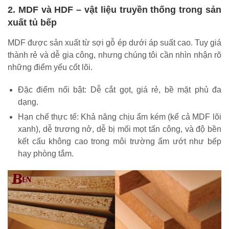
2. MDF và HDF – vật liệu truyền thống trong sản
xuất tủ bếp
MDF được sản xuất từ sợi gỗ ép dưới áp suất cao. Tuy giá
thành rẻ và dễ gia công, nhưng chúng tôi cần nhìn nhận rõ
những điểm yếu cốt lõi.
Đặc điểm nổi bật: Dễ cắt gọt, giá rẻ, bề mặt phủ đa
dạng.
Hạn chế thực tế: Khả năng chịu ẩm kém (kể cả MDF lõi
xanh), dễ trương nở, dễ bị mối mọt tấn công, và độ bền
kết cấu không cao trong môi trường ẩm ướt như bếp
hay phòng tắm.