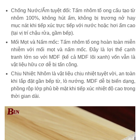
Chống Nước/Ẩm tuyệt đối: Tấm nhôm tổ ong cấu tạo từ
nhôm 100%, không hút ẩm, không bị trương nở hay
mục nát khi tiếp xúc trực tiếp với nước hoặc hơi ẩm cao
(tại vị trí chậu rửa, gầm bếp).
Mối Mọt và Nấm mốc: Tấm nhôm tổ ong hoàn toàn miễn
nhiễm với mối mọt và nấm mốc. Đây là lợi thế cạnh
tranh lớn so với MDF (kể cả MDF lõi xanh) vốn vẫn là
vật liệu hữu cơ dễ bị tấn công.
Chịu Nhiệt: Nhôm là vật liệu chịu nhiệt tuyệt vời, an toàn
khi lắp đặt gần bếp từ, lò nướng. MDF dễ bị biến dạng,
phồng rộp lớp phủ bề mặt khi tiếp xúc nhiệt độ cao trong
thời gian dài.