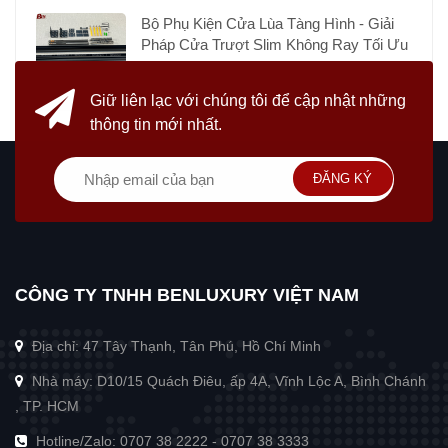
Bộ Phụ Kiện Cửa Lùa Tàng Hình - Giải
Pháp Cửa Trượt Slim Không Ray Tối Ưu
Giữ liên lạc với chúng tôi
để cập nhật những
thông tin mới nhất.
ĐĂNG KÝ
CÔNG TY TNHH BENLUXURY VIỆT NAM
Địa chỉ: 47 Tây Thạnh, Tân Phú, Hồ Chí Minh
Nhà máy: D10/15 Quách Điêu, ấp 4A, Vĩnh Lộc A, Bình Chánh
, TP. HCM
Hotline/Zalo:
0707 38 2222
-
0707 38 3333