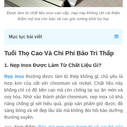
Được làm từ chất liệu inox cao cấp, nẹp này không chỉ cải thiện
thẩm mỹ mà còn bảo vệ các góc tường khỏi hư hại.
Mục lục bài viết
Tuổi Thọ Cao Và Chi Phí Bảo Trì Thấp
1. Nẹp Inox Được Làm Từ Chất Liệu Gì?
Nẹp inox
thường được làm từ thép không gỉ, chủ yếu là
hợp kim của sắt với chromium và nickel. Chất liệu này
không chỉ có độ bền cao mà còn chống lại sự ăn mòn và
oxy hóa. Nhờ vào thành phần chromium, nẹp inox có khả
năng chống gỉ sét hiệu quả, giúp sản phẩm giữ được độ
sáng bóng và vẻ đẹp lâu dài mà không đòi hỏi bảo dưỡng
thường xuyên.
>>> Xem thêm:
Báo giá nẹp inox trang trí và vai trò của