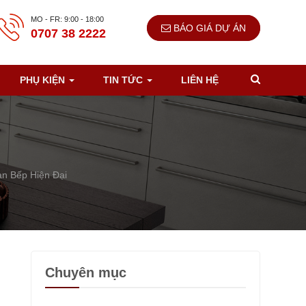
MO - FR: 9:00 - 18:00
BÁO GIÁ DỰ ÁN
0707 38 2222
PHỤ KIỆN
TIN TỨC
LIÊN HỆ
n Bếp Hiện Đại
Chuyên mục