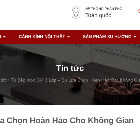
HỆ THỐNG PHÂN PHỐI
Toàn quốc
O
CÁNH KÍNH NỘI THẤT
SẢN PHẨM XU HƯỚNG
Tin tức
 tức
Tủ Bếp Inox 304 3 Lớp – Sự Lựa Chọn Hoàn Hảo Cho Không Gia
Lựa Chọn Hoàn Hảo Cho Không Gian