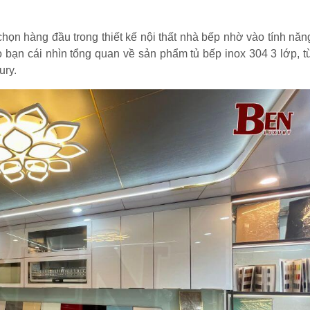
họn hàng đầu trong thiết kế nội thất nhà bếp nhờ vào tính năn
o bạn cái nhìn tổng quan về sản phẩm tủ bếp inox 304 3 lớp, t
ury.