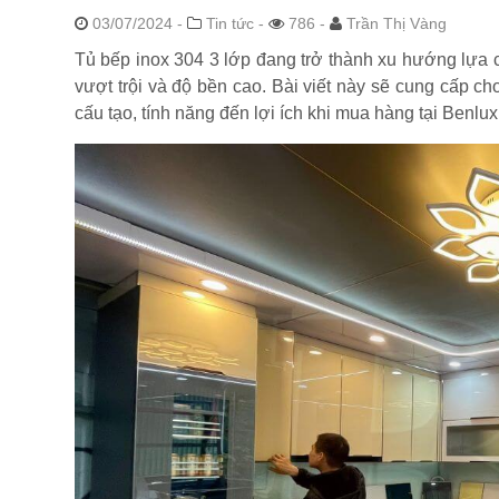
03/07/2024
-
Tin tức -
786 -
Trần Thị Vàng
Tủ bếp inox 304 3 lớp đang trở thành xu hướng lựa c
vượt trội và độ bền cao. Bài viết này sẽ cung cấp ch
cấu tạo, tính năng đến lợi ích khi mua hàng tại Benlux