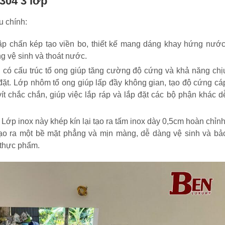
 304 3 lớp
u chính:
p chấn kép tạo viền bo, thiết kế mang dáng khay hứng nước
ng vệ sinh và thoát nước.
có cấu trúc tổ ong giúp tăng cường độ cứng và khả năng chị
 đặt. Lớp nhôm tổ ong giúp lấp đầy không gian, tạo độ cứng cá
t chắc chắn, giúp việc lắp ráp và lắp đặt các bộ phận khác d
 Lớp inox này khép kín lại tạo ra tấm inox dày 0,5cm hoàn chỉnh
ạo ra một bề mặt phẳng và mịn màng, dễ dàng vệ sinh và bả
 thực phẩm.