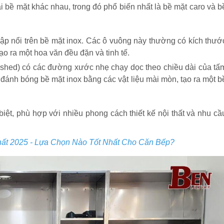
i bề mặt khác nhau, trong đó phổ biến nhất là bề mặt caro và b
p nổi trên bề mặt inox. Các ô vuông này thường có kích thướ
o ra một hoa văn đều đặn và tinh tế.
rushed) có các đường xước nhẹ chạy dọc theo chiều dài của tấ
ánh bóng bề mặt inox bằng các vật liệu mài mòn, tạo ra một b
iệt, phù hợp với nhiều phong cách thiết kế nội thất và nhu cầ
ất 2025 - Lựa Chọn Nào Tốt Nhất Cho Căn Bếp?