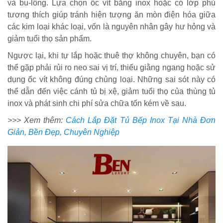
và bu-lông. Lựa chọn ốc vít bằng inox hoặc có lớp phủ
tương thích giúp tránh hiện tượng ăn mòn điện hóa giữa
các kim loại khác loại, vốn là nguyên nhân gây hư hỏng và
giảm tuổi thọ sản phẩm.
Ngược lại, khi tự lắp hoặc thuê thợ không chuyên, bạn có
thể gặp phải rủi ro neo sai vị trí, thiếu giằng ngang hoặc sử
dụng ốc vít không đúng chủng loại. Những sai sót này có
thể dẫn đến việc cánh tủ bị xệ, giảm tuổi thọ của thùng tủ
inox và phát sinh chi phí sửa chữa tốn kém về sau.
>>> Xem thêm:
Cách Lắp Đặt Tủ Bếp Inox Tại Nhà Đơn
Giản, Bền Đẹp, Chuyên Nghiệp