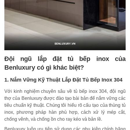
Đội ngũ lắp đặt tủ bếp inox của
Benluxury có gì khác biệt?
1. Nắm Vững Kỹ Thuật Lắp Đặt Tủ Bếp Inox 304
Với kinh nghiệm chuyên sâu về tủ bếp inox 304, đội ngũ
thợ của Benluxury được đào tạo bài bản để nắm vững các
tiêu chuẩn kỹ thuật. Chúng tôi hiểu rõ cấu tạo của thùng tủ
inox, phương pháp hàn phù hợp, cách xử lý mép cắt,
chống vênh, và chống ồn cho ray kéo và bản lề.
Benluxury luôn ưu tiên sử dụng các phụ kiện chính hãng