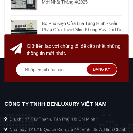
Mới Nhất Tháng 4/2025
Bộ Phụ Kiện Cửa Lùa Tàng Hình - Giải
Pháp Cửa Trượt Slim Không Ray Tối Ưu
Giữ liên lạc với chúng tôi
để cập nhật những
thông tin mới nhất.
ĐĂNG KÝ
CÔNG TY TNHH BENLUXURY VIỆT NAM
Địa chỉ: 47 Tây Thạnh, Tân Phú, Hồ Chí Minh
Nhà máy: D10/15 Quách Điêu, ấp 4A, Vĩnh Lộc A, Bình Chánh