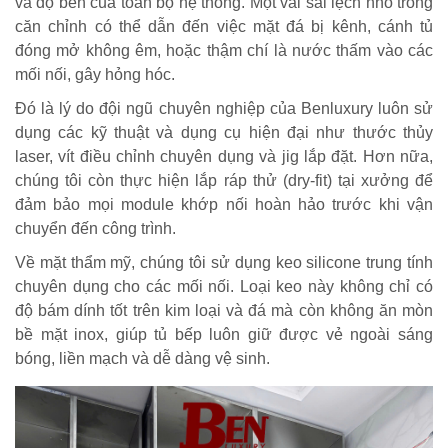
và độ bền của toàn bộ hệ thống. Một vài sai lệch nhỏ trong
căn chỉnh có thể dẫn đến việc mặt đá bị kênh, cánh tủ
đóng mở không êm, hoặc thậm chí là nước thấm vào các
mối nối, gây hỏng hóc.
Đó là lý do đội ngũ chuyên nghiệp của Benluxury luôn sử
dụng các kỹ thuật và dụng cụ hiện đại như thước thủy
laser, vít điều chỉnh chuyên dụng và jig lắp đặt. Hơn nữa,
chúng tôi còn thực hiện lắp ráp thử (dry-fit) tại xưởng để
đảm bảo mọi module khớp nối hoàn hảo trước khi vận
chuyển đến công trình.
Về mặt thẩm mỹ, chúng tôi sử dụng keo silicone trung tính
chuyên dụng cho các mối nối. Loại keo này không chỉ có
độ bám dính tốt trên kim loại và đá mà còn không ăn mòn
bề mặt inox, giúp tủ bếp luôn giữ được vẻ ngoài sáng
bóng, liền mạch và dễ dàng vệ sinh.