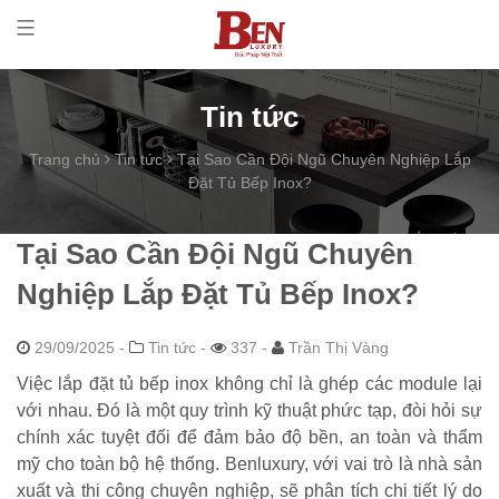
Tin tức
Trang chủ
Tin tức
Tại Sao Cần Đội Ngũ Chuyên Nghiệp Lắp
Đặt Tủ Bếp Inox?
Tại Sao Cần Đội Ngũ Chuyên
Nghiệp Lắp Đặt Tủ Bếp Inox?
29/09/2025
-
Tin tức -
337 -
Trần Thị Vàng
Việc lắp đặt tủ bếp inox không chỉ là ghép các module lại
với nhau. Đó là một quy trình kỹ thuật phức tạp, đòi hỏi sự
chính xác tuyệt đối để đảm bảo độ bền, an toàn và thẩm
mỹ cho toàn bộ hệ thống. Benluxury, với vai trò là nhà sản
xuất và thi công chuyên nghiệp, sẽ phân tích chi tiết lý do