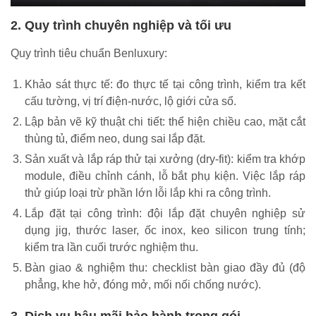
2. Quy trình chuyên nghiệp và tối ưu
Quy trình tiêu chuẩn Benluxury:
Khảo sát thực tế: đo thực tế tại công trình, kiểm tra kết
cấu tường, vị trí điện-nước, lộ giới cửa sổ.
Lập bản vẽ kỹ thuật chi tiết: thể hiện chiều cao, mặt cắt
thùng tủ, điểm neo, dung sai lắp đặt.
Sản xuất và lắp ráp thử tại xưởng (dry-fit): kiểm tra khớp
module, điều chỉnh cánh, lỗ bắt phụ kiện. Việc lắp ráp
thử giúp loại trừ phần lớn lỗi lắp khi ra công trình.
Lắp đặt tại công trình: đội lắp đặt chuyên nghiệp sử
dụng jig, thước laser, ốc inox, keo silicon trung tính;
kiểm tra lần cuối trước nghiệm thu.
Bàn giao & nghiệm thu: checklist bàn giao đầy đủ (độ
phẳng, khe hở, đóng mở, mối nối chống nước).