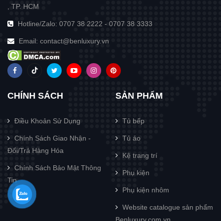
, TP. HCM
Hotline/Zalo:
0707 38 2222
-
0707 38 3333
Email:
contact@benluxury.vn
CHÍNH SÁCH
SẢN PHẨM
Điều Khoản Sử Dụng
Tủ bếp
Chính Sách Giao Nhận -
Tủ áo
Đổi/Trả Hàng Hóa
Kệ trang trí
Chính Sách Bảo Mật Thông
Phụ kiện
Tin
Phụ kiện nhôm
Website catalogue sản phẩm
Benluxury.com.vn