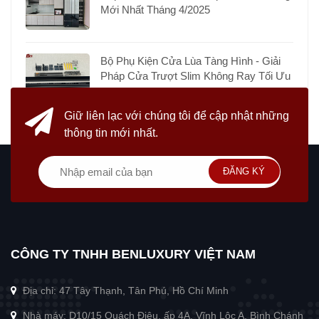
Mới Nhất Tháng 4/2025
Bộ Phụ Kiện Cửa Lùa Tàng Hình - Giải
Pháp Cửa Trượt Slim Không Ray Tối Ưu
Giữ liên lạc với chúng tôi
để cập nhật những
thông tin mới nhất.
ĐĂNG KÝ
CÔNG TY TNHH BENLUXURY VIỆT NAM
Địa chỉ: 47 Tây Thạnh, Tân Phú, Hồ Chí Minh
Nhà máy: D10/15 Quách Điêu, ấp 4A, Vĩnh Lộc A, Bình Chánh