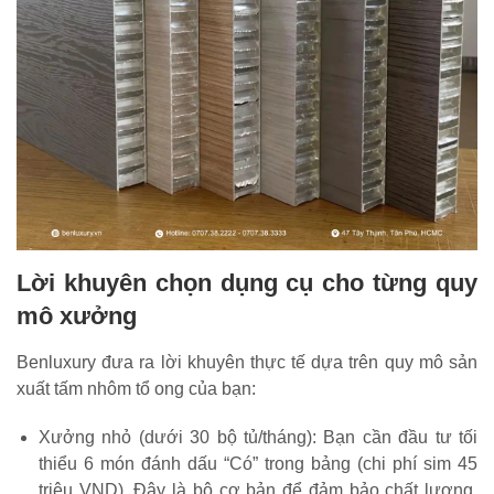
Lời khuyên chọn dụng cụ cho từng quy
mô xưởng
Benluxury đưa ra lời khuyên thực tế dựa trên quy mô sản
xuất tấm nhôm tổ ong của bạn:
Xưởng nhỏ (dưới 30 bộ tủ/tháng): Bạn cần đầu tư tối
thiểu 6 món đánh dấu “Có” trong bảng (chi phí sim 45
triệu VND). Đây là bộ cơ bản để đảm bảo chất lượng,