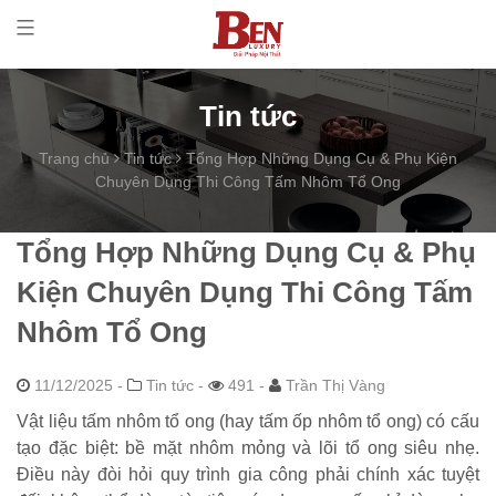
Tin tức
Trang chủ
Tin tức
Tổng Hợp Những Dụng Cụ & Phụ Kiện
Chuyên Dụng Thi Công Tấm Nhôm Tổ Ong
Tổng Hợp Những Dụng Cụ & Phụ
Kiện Chuyên Dụng Thi Công Tấm
Nhôm Tổ Ong
11/12/2025
-
Tin tức -
491 -
Trần Thị Vàng
Vật liệu tấm nhôm tổ ong (hay tấm ốp nhôm tổ ong) có cấu
tạo đặc biệt: bề mặt nhôm mỏng và lõi tổ ong siêu nhẹ.
Điều này đòi hỏi quy trình gia công phải chính xác tuyệt