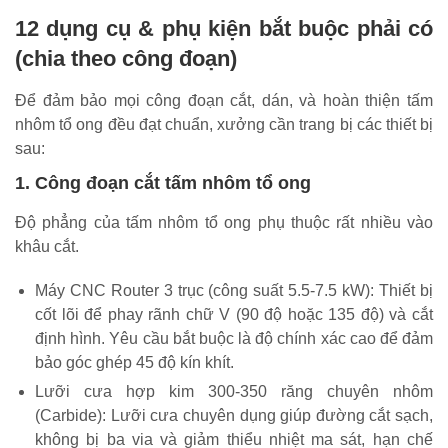
12 dụng cụ & phụ kiện bắt buộc phải có
(chia theo công đoạn)
Để đảm bảo mọi công đoạn cắt, dán, và hoàn thiện tấm
nhôm tổ ong đều đạt chuẩn, xưởng cần trang bị các thiết bị
sau:
1. Công đoạn cắt tấm nhôm tổ ong
Độ phẳng của tấm nhôm tổ ong phụ thuộc rất nhiều vào
khâu cắt.
Máy CNC Router 3 trục (công suất 5.5-7.5 kW): Thiết bị
cốt lõi để phay rãnh chữ V (90 độ hoặc 135 độ) và cắt
định hình. Yêu cầu bắt buộc là độ chính xác cao để đảm
bảo góc ghép 45 độ kín khít.
Lưỡi cưa hợp kim 300-350 răng chuyên nhôm
(Carbide): Lưỡi cưa chuyên dụng giúp đường cắt sạch,
không bị ba via và giảm thiểu nhiệt ma sát, hạn chế