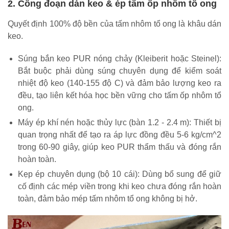
2. Công đoạn dán keo & ép tấm ốp nhôm tổ ong
Quyết định 100% độ bền của tấm nhôm tổ ong là khâu dán
keo.
Súng bắn keo PUR nóng chảy (Kleiberit hoặc Steinel):
Bắt buộc phải dùng súng chuyên dụng để kiểm soát
nhiệt độ keo (140-155 độ C) và đảm bảo lượng keo ra
đều, tạo liên kết hóa học bền vững cho tấm ốp nhôm tổ
ong.
Máy ép khí nén hoặc thủy lực (bàn 1.2 - 2.4 m): Thiết bị
quan trọng nhất để tạo ra áp lực đồng đều 5-6 kg/cm^2
trong 60-90 giây, giúp keo PUR thẩm thấu và đóng rắn
hoàn toàn.
Kẹp ép chuyên dụng (bộ 10 cái): Dùng bổ sung để giữ
cố định các mép viền trong khi keo chưa đóng rắn hoàn
toàn, đảm bảo mép tấm nhôm tổ ong không bị hở.