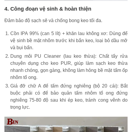
4. Công đoạn vệ sinh & hoàn thiện
Đảm bảo độ sạch sẽ và chống bong keo tối đa.
Cồn IPA 99% (can 5 lít) + khăn lau không xơ: Dùng để
vệ sinh bề mặt nhôm trước khi bắn keo, loại bỏ dầu mỡ
và bụi bẩn.
Dung môi PU Cleaner (lau keo thừa): Chất tẩy rửa
chuyên dụng cho keo PUR, giúp làm sạch keo thừa
nhanh chóng, gọn gàng, không làm hỏng bề mặt tấm ốp
nhôm tổ ong.
Giá đỡ chữ A để tấm đứng nghiêng (bộ 20 cái): Bắt
buộc phải có để bảo quản tấm nhôm tổ ong đứng
nghiêng 75-80 độ sau khi ép keo, tránh cong vênh do
trọng lực.