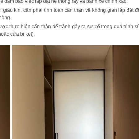
ể đảm bảo việc lắp đặt hệ thống ray và bánh xe chính xác.
giấu kín, cần phải tính toán cẩn thận về không gian lắp đặt đ
hòng.
ợc thực hiện cẩn thận để tránh gây ra sự cố trong quá trình s
hoặc cửa bị kẹt).