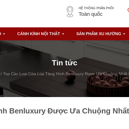
HỆ THỐNG PHÂN PHỐI
Toàn quốc
O
CÁNH KÍNH NỘI THẤT
SẢN PHẨM XU HƯỚNG
Tin tức
Top Các Loại Cửa Lùa Tàng Hình Benluxury Được Ưa Chuộng Nhất
ình Benluxury Được Ưa Chuộng Nhấ