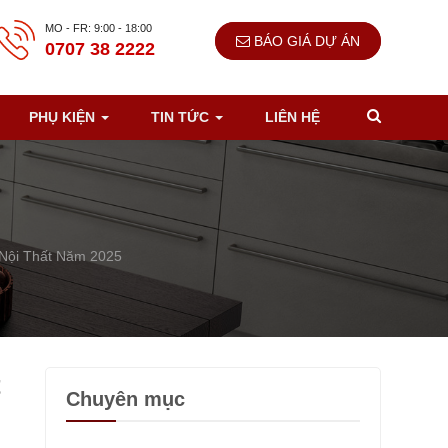
MO - FR: 9:00 - 18:00
BÁO GIÁ DỰ ÁN
0707 38 2222
PHỤ KIỆN
TIN TỨC
LIÊN HỆ
 Nội Thất Năm 2025
t
Chuyên mục