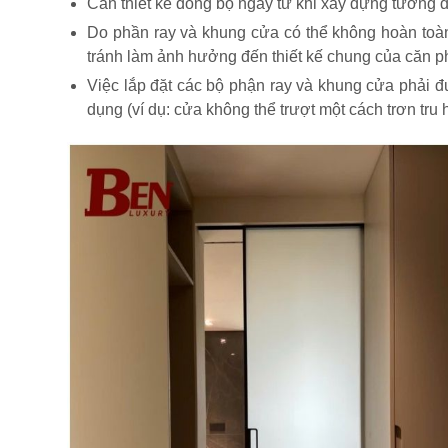
Cần thiết kế đồng bộ ngay từ khi xây dựng tường đ
Do phần ray và khung cửa có thể không hoàn toàn 
tránh làm ảnh hưởng đến thiết kế chung của căn p
Việc lắp đặt các bộ phận ray và khung cửa phải đư
dụng (ví dụ: cửa không thể trượt một cách trơn tru 