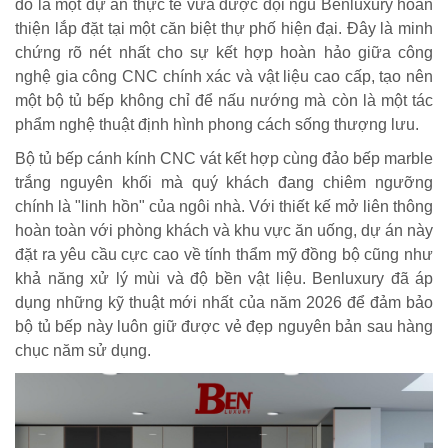
đó là một dự án thực tế vừa được đội ngũ Benluxury hoàn
thiện lắp đặt tại một căn biệt thự phố hiện đại. Đây là minh
chứng rõ nét nhất cho sự kết hợp hoàn hảo giữa công
nghệ gia công CNC chính xác và vật liệu cao cấp, tạo nên
một bộ tủ bếp không chỉ để nấu nướng mà còn là một tác
phẩm nghệ thuật định hình phong cách sống thượng lưu.
Bộ tủ bếp cánh kính CNC vát kết hợp cùng đảo bếp marble
trắng nguyên khối mà quý khách đang chiêm ngưỡng
chính là "linh hồn" của ngôi nhà. Với thiết kế mở liên thông
hoàn toàn với phòng khách và khu vực ăn uống, dự án này
đặt ra yêu cầu cực cao về tính thẩm mỹ đồng bộ cũng như
khả năng xử lý mùi và độ bền vật liệu. Benluxury đã áp
dụng những kỹ thuật mới nhất của năm 2026 để đảm bảo
bộ tủ bếp này luôn giữ được vẻ đẹp nguyên bản sau hàng
chục năm sử dụng.