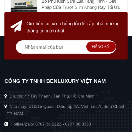
Bộ Phụ Kiện Cửa Lùa Tàng Hình - Giải
Pháp Cửa Trượt Slim Không Ray Tối Ưu
Giữ liên lạc với chúng tôi
để cập nhật những
thông tin mới nhất.
ĐĂNG KÝ
CÔNG TY TNHH BENLUXURY VIỆT NAM
Địa chỉ: 47 Tây Thạnh, Tân Phú, Hồ Chí Minh
Nhà máy: D10/15 Quách Điêu, ấp 4A, Vĩnh Lộc A, Bình Chánh
, TP. HCM
Hotline/Zalo:
0707 38 2222
-
0707 38 3333