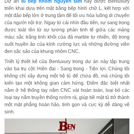
Dự án
tủ bếp nhôm nguyên tấm
này được Benluxury
triển khai dựa trên mặt bằng bếp hình chữ L, kết hợp với
một đảo bếp lớn ở trung tâm để tối ưu hóa luồng di chuyển
của người nội trợ. Ngay từ cái nhìn đầu tiên, sự sang trọng
được toát lên từ sự tương phản tinh tế giữa các mảng
màu: sắc trắng tinh khôi của đá marble tự nhiên, độ trong
suốt huyền ảo của kính cường lực và những đường viền
đen sắc sảo của khung nhôm CNC.
Triết lý thiết kế của Benluxury trong dự án này tập trung
vào ba trụ cột: Hiện đại - Sang trọng - Tiện lợi. Chúng tôi
không chỉ xây dựng một hệ tủ để chứa đồ, mà chúng tôi
kiến tạo một không gian cảm hứng. Điểm đặc biệt nhất
nằm ở hệ thống tay nắm CNC vát hoàn toàn, loại bỏ các
loại tay nắm truyền thống rườm rà, giúp bề mặt tủ trở thành
một mặt phẳng hoàn hảo, tinh gọn và cực kỳ dễ dàng vệ
sinh.