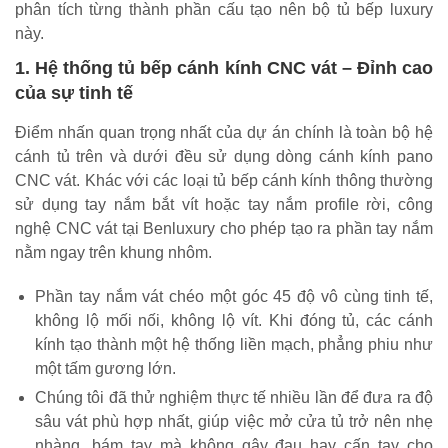
phân tích từng thành phần cấu tạo nên bộ tủ bếp luxury
này.
1. Hệ thống tủ bếp cánh kính CNC vát – Đỉnh cao
của sự tinh tế
Điểm nhấn quan trọng nhất của dự án chính là toàn bộ hệ
cánh tủ trên và dưới đều sử dụng dòng cánh kính pano
CNC vát. Khác với các loại tủ bếp cánh kính thông thường
sử dụng tay nắm bắt vít hoặc tay nắm profile rời, công
nghệ CNC vát tại Benluxury cho phép tạo ra phần tay nắm
nằm ngay trên khung nhôm.
Phần tay nắm vát chéo một góc 45 độ vô cùng tinh tế,
không lộ mối nối, không lộ vít. Khi đóng tủ, các cánh
kính tạo thành một hệ thống liền mạch, phẳng phiu như
một tấm gương lớn.
Chúng tôi đã thử nghiệm thực tế nhiều lần để đưa ra độ
sâu vát phù hợp nhất, giúp việc mở cửa tủ trở nên nhẹ
nhàng, bám tay mà không gây đau hay cấn tay cho