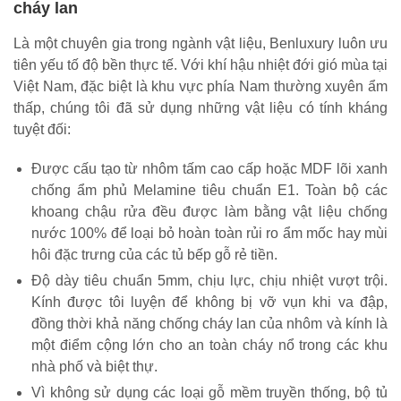
cháy lan
Là một chuyên gia trong ngành vật liệu, Benluxury luôn ưu
tiên yếu tố độ bền thực tế. Với khí hậu nhiệt đới gió mùa tại
Việt Nam, đặc biệt là khu vực phía Nam thường xuyên ẩm
thấp, chúng tôi đã sử dụng những vật liệu có tính kháng
tuyệt đối:
Được cấu tạo từ nhôm tấm cao cấp hoặc MDF lõi xanh
chống ẩm phủ Melamine tiêu chuẩn E1. Toàn bộ các
khoang chậu rửa đều được làm bằng vật liệu chống
nước 100% để loại bỏ hoàn toàn rủi ro ẩm mốc hay mùi
hôi đặc trưng của các tủ bếp gỗ rẻ tiền.
Độ dày tiêu chuẩn 5mm, chịu lực, chịu nhiệt vượt trội.
Kính được tôi luyện để không bị vỡ vụn khi va đập,
đồng thời khả năng chống cháy lan của nhôm và kính là
một điểm cộng lớn cho an toàn cháy nổ trong các khu
nhà phố và biệt thự.
Vì không sử dụng các loại gỗ mềm truyền thống, bộ tủ