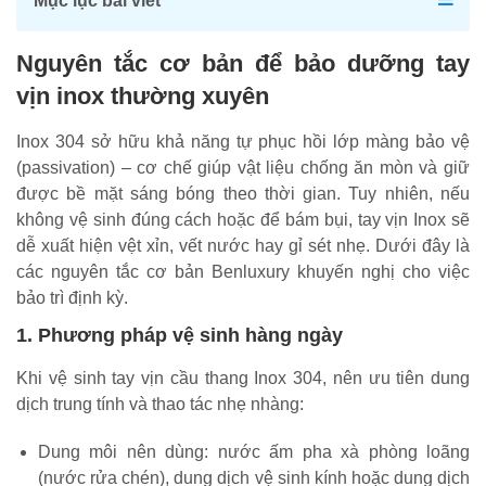
Mục lục bài viết
Nguyên tắc cơ bản để bảo dưỡng tay
vịn inox thường xuyên
Inox 304 sở hữu khả năng tự phục hồi lớp màng bảo vệ
(passivation) – cơ chế giúp vật liệu chống ăn mòn và giữ
được bề mặt sáng bóng theo thời gian. Tuy nhiên, nếu
không vệ sinh đúng cách hoặc để bám bụi, tay vịn Inox sẽ
dễ xuất hiện vệt xỉn, vết nước hay gỉ sét nhẹ. Dưới đây là
các nguyên tắc cơ bản Benluxury khuyến nghị cho việc
bảo trì định kỳ.
1. Phương pháp vệ sinh hàng ngày
Khi vệ sinh tay vịn cầu thang Inox 304, nên ưu tiên dung
dịch trung tính và thao tác nhẹ nhàng:
Dung môi nên dùng: nước ấm pha xà phòng loãng
(nước rửa chén), dung dịch vệ sinh kính hoặc dung dịch