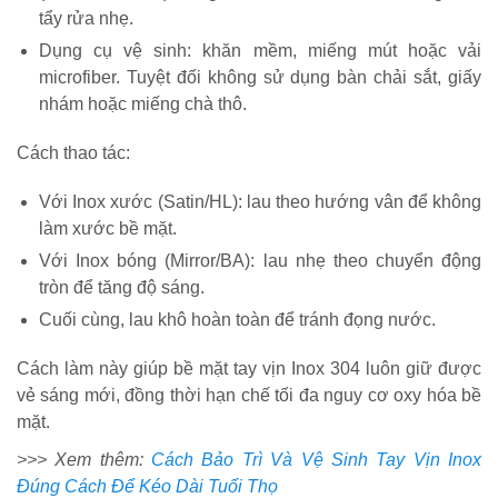
tẩy rửa nhẹ.
Dụng cụ vệ sinh: khăn mềm, miếng mút hoặc vải
microfiber. Tuyệt đối không sử dụng bàn chải sắt, giấy
nhám hoặc miếng chà thô.
Cách thao tác:
Với Inox xước (Satin/HL): lau theo hướng vân để không
làm xước bề mặt.
Với Inox bóng (Mirror/BA): lau nhẹ theo chuyển động
tròn để tăng độ sáng.
Cuối cùng, lau khô hoàn toàn để tránh đọng nước.
Cách làm này giúp bề mặt tay vịn Inox 304 luôn giữ được
vẻ sáng mới, đồng thời hạn chế tối đa nguy cơ oxy hóa bề
mặt.
>>> Xem thêm:
Cách Bảo Trì Và Vệ Sinh Tay Vịn Inox
Đúng Cách Để Kéo Dài Tuổi Thọ