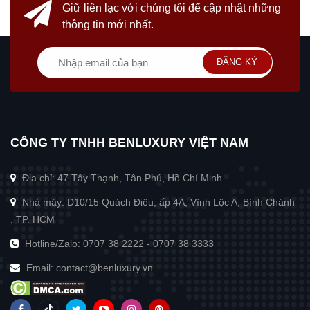
Giữ liên lạc với chúng tôi
để cập nhật những
thông tin mới nhất.
ĐĂNG KÝ
CÔNG TY TNHH BENLUXURY VIỆT NAM
Địa chỉ: 47 Tây Thạnh, Tân Phú, Hồ Chí Minh
Nhà máy: D10/15 Quách Điêu, ấp 4A, Vĩnh Lộc A, Bình Chánh
, TP. HCM
Hotline/Zalo:
0707 38 2222
-
0707 38 3333
Email:
contact@benluxury.vn