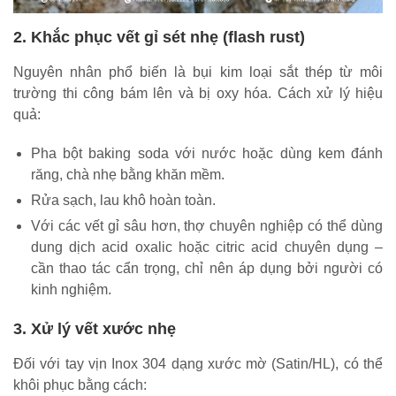
2. Khắc phục vết gỉ sét nhẹ (flash rust)
Nguyên nhân phổ biến là bụi kim loại sắt thép từ môi
trường thi công bám lên và bị oxy hóa. Cách xử lý hiệu
quả:
Pha bột baking soda với nước hoặc dùng kem đánh
răng, chà nhẹ bằng khăn mềm.
Rửa sạch, lau khô hoàn toàn.
Với các vết gỉ sâu hơn, thợ chuyên nghiệp có thể dùng
dung dịch acid oxalic hoặc citric acid chuyên dụng –
cần thao tác cẩn trọng, chỉ nên áp dụng bởi người có
kinh nghiệm.
3. Xử lý vết xước nhẹ
Đối với tay vịn Inox 304 dạng xước mờ (Satin/HL), có thể
khôi phục bằng cách: