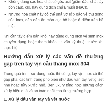
Không dùng các hóa chất có gốc axit (giấm đặc, chất tẩy
bồn cầu), clo, hay dung dịch chứa muối (NaCl).
Những hóa chất này có thể phá vỡ lớp bảo vệ thụ động
của Inox, dẫn đến ăn mòn cục bộ hoặc ố điểm trên bề
mặt.
Khi cần tẩy điểm bẩn khó, hãy dùng dung dịch vệ sinh Inox
chuyên dụng hoặc tham khảo tư vấn kỹ thuật trước khi
thực hiện.
Hướng dẫn xử lý các vấn đề thường
gặp trên tay vịn cầu thang inox 304
Trong quá trình sử dụng hoặc thi công, tay vịn Inox có thể
gặp phải các tình trạng phổ biến như dấu vân tay, vết gỉ sét
nhẹ hoặc trầy xước nhỏ. Benluxury tổng hợp những cách
xử lý hiệu quả và an toàn nhất cho từng trường hợp.
1. Xử lý dấu vân tay và vệt nước