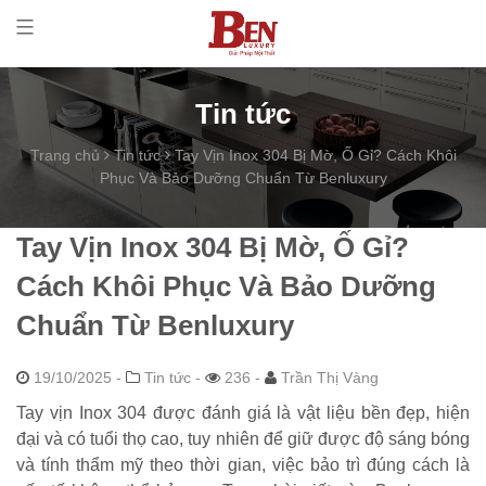
Tin tức
Trang chủ
Tin tức
Tay Vịn Inox 304 Bị Mờ, Ố Gỉ? Cách Khôi
Phục Và Bảo Dưỡng Chuẩn Từ Benluxury
Tay Vịn Inox 304 Bị Mờ, Ố Gỉ?
Cách Khôi Phục Và Bảo Dưỡng
Chuẩn Từ Benluxury
19/10/2025
-
Tin tức -
236 -
Trần Thị Vàng
Tay vịn Inox 304 được đánh giá là vật liệu bền đẹp, hiện
đại và có tuổi thọ cao, tuy nhiên để giữ được độ sáng bóng
và tính thẩm mỹ theo thời gian, việc bảo trì đúng cách là