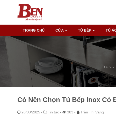
TRANG CHỦ
CỬA
TỦ BẾP
TỦ Á
Trang c
Có Nên Chọn Tủ Bếp Inox Có 
28/03/2025
-
Tin tức -
303 -
Trần Thị Vàng