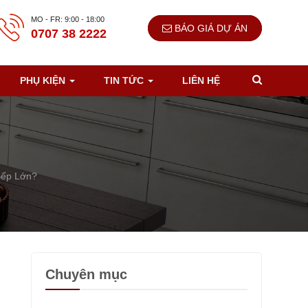
MO - FR: 9:00 - 18:00
BÁO GIÁ DỰ ÁN
0707 38 2222
PHỤ KIỆN
TIN TỨC
LIÊN HỆ
Bếp Lớn?
Chuyên mục