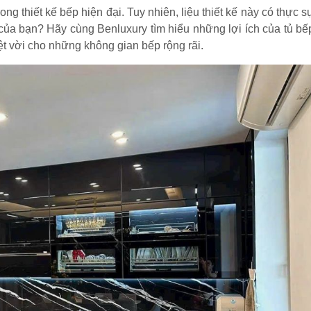
ng thiết kế bếp hiện đại. Tuy nhiên, liệu thiết kế này có thực s
 của bạn? Hãy cùng Benluxury tìm hiểu những lợi ích của tủ bế
yệt vời cho những không gian bếp rộng rãi.