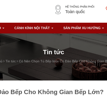
HỆ THỐNG PHÂN PHỐI
Toàn quốc
O
CÁNH KÍNH NỘI THẤT
SẢN PHẨM XU HƯỚNG
Tin tức
hủ
Tin tức
Có Nên Chọn Tủ Bếp Inox Có Đảo Bếp Cho Không Gian 
Đảo Bếp Cho Không Gian Bếp Lớn?