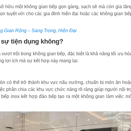
 sở hữu một không gian bếp gọn gàng, sạch sẽ mà còn gia tăn
ọn tuyệt vời cho các gia đình hiện đại hoặc các không gian bế
g Gian Rộng – Sang Trọng, Hiện Đại
 sự tiện dụng không?
vượt trội trong không gian bếp, đặc biệt là khả năng tối ưu hó
 lợi ích mà sự kết hợp này mang lại:
òn có thể trở thành khu vực nấu nướng, chuẩn bị món ăn hoặ
iệc phân chia các khu vực chức năng rõ ràng giúp người nội tr
ủ bếp inox kết hợp đảo bếp tạo ra một không gian làm việc m