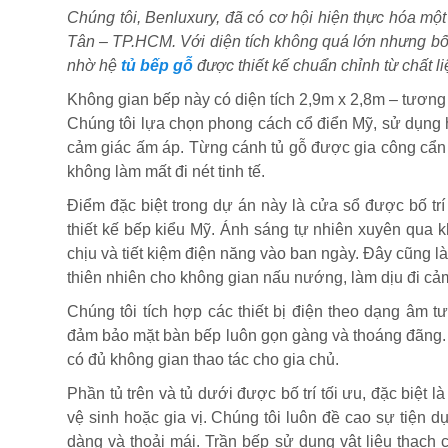
Chúng tôi, Benluxury, đã có cơ hội hiện thực hóa m
Tân – TP.HCM. Với diện tích không quá lớn nhưng bố 
nhờ hệ
tủ bếp gỗ
được thiết kế chuẩn chỉnh từ chất l
Không gian bếp này có diện tích 2,9m x 2,8m – tương đ
Chúng tôi lựa chọn phong cách cổ điển Mỹ, sử dụng hệ
cảm giác ấm áp. Từng cánh tủ gỗ được gia công cẩn
không làm mất đi nét tinh tế.
Điểm đặc biệt trong dự án này là cửa sổ được bố trí 
thiết kế bếp kiểu Mỹ. Ánh sáng tự nhiên xuyên qua k
chịu và tiết kiệm điện năng vào ban ngày. Đây cũng l
thiên nhiên cho không gian nấu nướng, làm dịu đi cảm
Chúng tôi tích hợp các thiết bị điện theo dạng âm 
đảm bảo mặt bàn bếp luôn gọn gàng và thoáng đãng. T
có đủ không gian thao tác cho gia chủ.
Phần tủ trên và tủ dưới được bố trí tối ưu, đặc biệt 
vệ sinh hoặc gia vị. Chúng tôi luôn đề cao sự tiện dụ
dàng và thoải mái. Trần bếp sử dụng vật liệu thạch