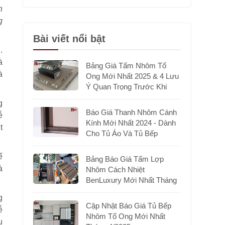
h
g
Bài viết nổi bật
.
à
Bảng Giá Tấm Nhôm Tổ
à
Ong Mới Nhất 2025 & 4 Lưu
Ý Quan Trọng Trước Khi
Chọn Mua
g
Báo Giá Thanh Nhôm Cánh
ễ
Kính Mới Nhất 2024 - Dành
t
Cho Tủ Áo Và Tủ Bếp
ể
Bảng Báo Giá Tấm Lợp
à
Nhôm Cách Nhiệt
BenLuxury Mới Nhất Tháng
7/2025
g
Cập Nhật Báo Giá Tủ Bếp
ễ
Nhôm Tổ Ong Mới Nhất
u