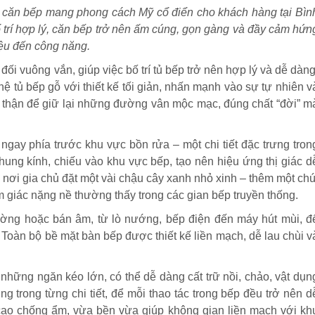
ột căn bếp mang phong cách Mỹ cổ điển cho khách hàng tại Bìn
trí hợp lý, căn bếp trở nên ấm cúng, gọn gàng và đầy cảm hứn
iệu đến công năng.
ối vuông vắn, giúp việc bố trí tủ bếp trở nên hợp lý và dễ dàng
 tủ bếp gỗ với thiết kế tối giản, nhấn mạnh vào sự tự nhiên v
 thận để giữ lại những đường vân mộc mạc, đúng chất “đời” m
ngay phía trước khu vực bồn rửa – một chi tiết đặc trưng tron
hung kính, chiếu vào khu vực bếp, tạo nên hiệu ứng thị giác d
à nơi gia chủ đặt một vài chậu cây xanh nhỏ xinh – thêm một chú
 giác nặng nề thường thấy trong các gian bếp truyền thống.
tường hoặc bán âm, từ lò nướng, bếp điện đến máy hút mùi, đ
oàn bộ bề mặt bàn bếp được thiết kế liền mạch, dễ lau chùi v
là những ngăn kéo lớn, có thể dễ dàng cất trữ nồi, chảo, vật dụn
ng trong từng chi tiết, để mỗi thao tác trong bếp đều trở nên d
 cao chống ẩm, vừa bền vừa giúp không gian liền mạch với kh