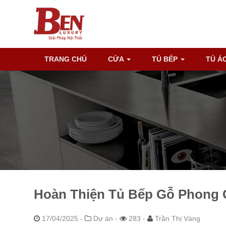
TRANG CHỦ
CỬA
TỦ BẾP
TỦ Á
Hoàn Thiện Tủ Bếp Gỗ Phong 
17/04/2025
-
Dự án -
283 -
Trần Thị Vàng