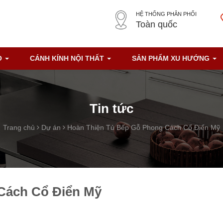
HỆ THỐNG PHÂN PHỐI
Toàn quốc
O
CÁNH KÍNH NỘI THẤT
SẢN PHẨM XU HƯỚNG
Tin tức
Trang chủ
Dự án
Hoàn Thiện Tủ Bếp Gỗ Phong Cách Cổ Điển Mỹ
Cách Cổ Điển Mỹ