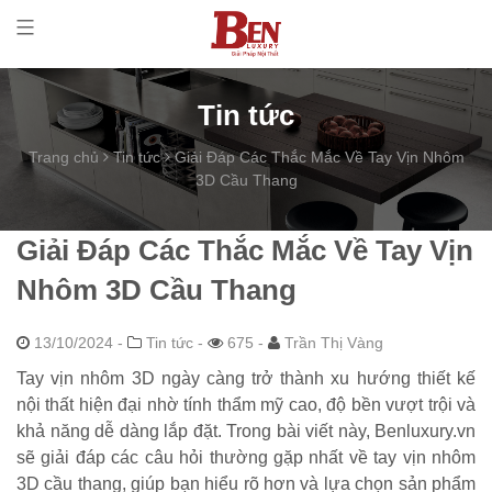
Tin tức
Trang chủ
Tin tức
Giải Đáp Các Thắc Mắc Về Tay Vịn Nhôm
3D Cầu Thang
Giải Đáp Các Thắc Mắc Về Tay Vịn
Nhôm 3D Cầu Thang
13/10/2024
-
Tin tức -
675 -
Trần Thị Vàng
Tay vịn nhôm 3D ngày càng trở thành xu hướng thiết kế
nội thất hiện đại nhờ tính thẩm mỹ cao, độ bền vượt trội và
khả năng dễ dàng lắp đặt. Trong bài viết này, Benluxury.vn
sẽ giải đáp các câu hỏi thường gặp nhất về tay vịn nhôm
3D cầu thang, giúp bạn hiểu rõ hơn và lựa chọn sản phẩm