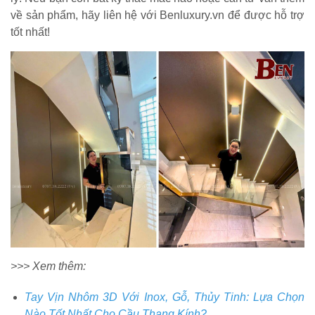
về sản phẩm, hãy liên hệ với Benluxury.vn để được hỗ trợ
tốt nhất!
>>> Xem thêm:
Tay Vịn Nhôm 3D Với Inox, Gỗ, Thủy Tinh: Lựa Chọn
Nào Tốt Nhất Cho Cầu Thang Kính?