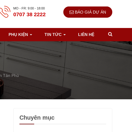
MO - FR: 9:00 - 18:00
BÁO GIÁ DỰ ÁN
0707 38 2222
PHỤ KIỆN
TIN TỨC
LIÊN HỆ
ận Tân Phú
Chuyên mục