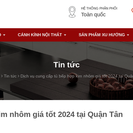
HỆ THỐNG PHÂN PHỐI
Toàn quốc
O
CÁNH KÍNH NỘI THẤT
SẢN PHẨM XU HƯỚNG
Tin tức
Tin tức
Dịch vụ cung cấp tủ bếp hợp kim nhôm giá tốt 2024 tại Qu
im nhôm giá tốt 2024 tại Quận Tân