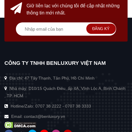
Giữ liên lạc với chúng tôi
để cập nhật những
thông tin mới nhất.
ĐĂNG KÝ
CÔNG TY TNHH BENLUXURY VIỆT NAM
Địa chỉ: 47 Tây Thạnh, Tân Phú, Hồ Chí Minh
Nhà máy: D10/15 Quách Điêu, ấp 4A, Vĩnh Lộc A, Bình Chánh
, TP. HCM
Hotline/Zalo:
0707 38 2222
-
0707 38 3333
Email:
contact@benluxury.vn