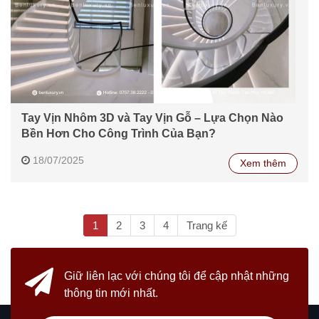
Tay Vịn Nhôm 3D và Tay Vịn Gỗ – Lựa Chọn Nào
Bền Hơn Cho Công Trình Của Bạn?
18/07/2025
Xem thêm
(current)
1
2
3
4
Trang kế
Giữ liên lạc với chúng tôi
để cập nhật những
thông tin mới nhất.