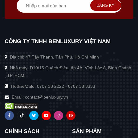
ĐĂNG KÝ
CÔNG TY TNHH BENLUXURY VIỆT NAM
Địa chỉ: 47 Tây Thạnh, Tân Phú, Hồ Chí Minh
Nhà máy: D10/15 Quách Điêu, ấp 4A, Vĩnh Lộc A, Bình Chánh
, TP. HCM
Hotline/Zalo:
0707 38 2222
-
0707 38 3333
Email:
contact@benluxury.vn
CHÍNH SÁCH
SẢN PHẨM