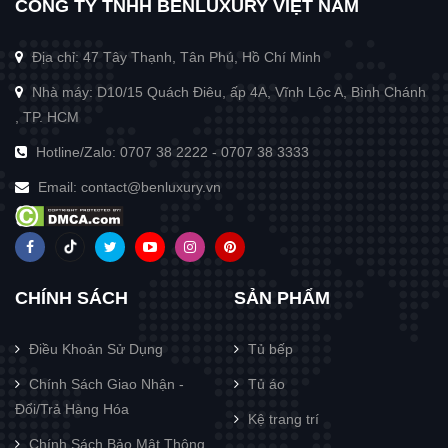
CÔNG TY TNHH BENLUXURY VIỆT NAM
Địa chỉ: 47 Tây Thạnh, Tân Phú, Hồ Chí Minh
Nhà máy: D10/15 Quách Điêu, ấp 4A, Vĩnh Lộc A, Bình Chánh
, TP. HCM
Hotline/Zalo:
0707 38 2222
-
0707 38 3333
Email:
contact@benluxury.vn
CHÍNH SÁCH
SẢN PHẨM
Điều Khoản Sử Dụng
Tủ bếp
Chính Sách Giao Nhận -
Tủ áo
Đổi/Trả Hàng Hóa
Kệ trang trí
Chính Sách Bảo Mật Thông