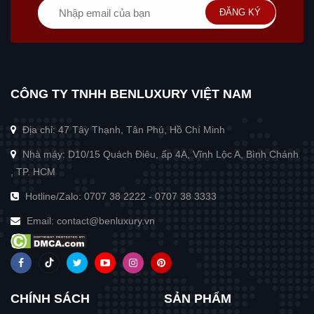
ĐĂNG KÝ
CÔNG TY TNHH BENLUXURY VIỆT NAM
Địa chỉ: 47 Tây Thạnh, Tân Phú, Hồ Chí Minh
Nhà máy: D10/15 Quách Điêu, ấp 4A, Vĩnh Lộc A, Bình Chánh
, TP. HCM
Hotline/Zalo:
0707 38 2222
-
0707 38 3333
Email:
contact@benluxury.vn
CHÍNH SÁCH
SẢN PHẨM