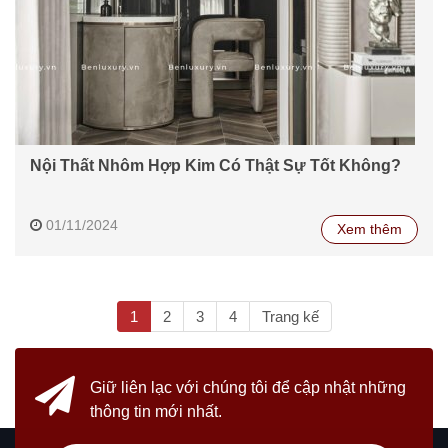
Nội Thất Nhôm Hợp Kim Có Thật Sự Tốt Không?
01/11/2024
Xem thêm
(current)
1
2
3
4
Trang kế
Giữ liên lạc với chúng tôi
để cập nhật những
thông tin mới nhất.