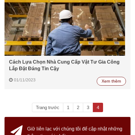
Cách Lựa Chọn Nhà Cung Cấp Vật Tư Gia Công
Lắp Đặt Đáng Tin Cậy
01/11/2023
Xem thêm
(current)
Trang trước
1
2
3
4
Giữ liên lạc với chúng tôi
để cập nhật những