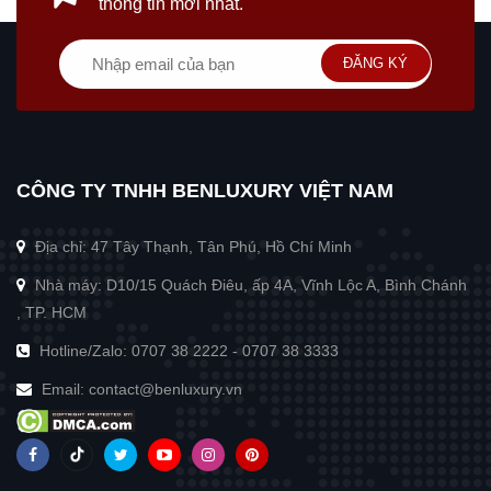
thông tin mới nhất.
ĐĂNG KÝ
CÔNG TY TNHH BENLUXURY VIỆT NAM
Địa chỉ: 47 Tây Thạnh, Tân Phú, Hồ Chí Minh
Nhà máy: D10/15 Quách Điêu, ấp 4A, Vĩnh Lộc A, Bình Chánh
, TP. HCM
Hotline/Zalo:
0707 38 2222
-
0707 38 3333
Email:
contact@benluxury.vn