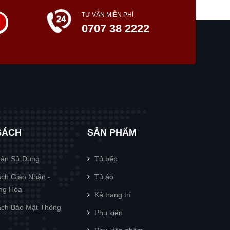
TƯ VẤN MIỄN PHÍ
0707 38 2222
SÁCH
SẢN PHẨM
oản Sử Dụng
Tủ bếp
ch Giao Nhận -
Tủ áo
àng Hóa
Kệ trang trí
ch Bảo Mật Thông
Phụ kiện