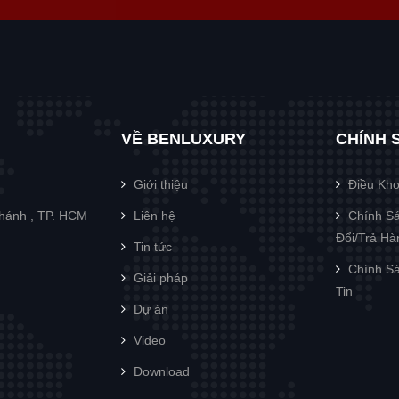
VỀ BENLUXURY
CHÍNH 
Giới thiệu
Điều Kh
Chánh , TP. HCM
Liên hệ
Chính Sá
Đổi/Trả H
Tin tức
Chính Sá
Giải pháp
Tin
Dự án
Video
Download