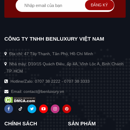
ĐĂNG KÝ
CÔNG TY TNHH BENLUXURY VIỆT NAM
Địa chỉ: 47 Tây Thạnh, Tân Phú, Hồ Chí Minh
Nhà máy: D10/15 Quách Điêu, ấp 4A, Vĩnh Lộc A, Bình Chánh
, TP. HCM
Hotline/Zalo:
0707 38 2222
-
0707 38 3333
Email:
contact@benluxury.vn
CHÍNH SÁCH
SẢN PHẨM