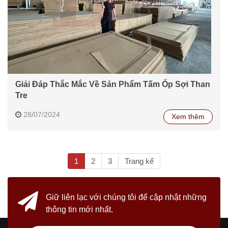
Giải Đáp Thắc Mắc Về Sản Phẩm Tấm Ốp Sợi Than
Tre
28/07/2024
Xem thêm
(current)
1
2
3
Trang kế
Giữ liên lạc với chúng tôi
để cập nhật những
thông tin mới nhất.